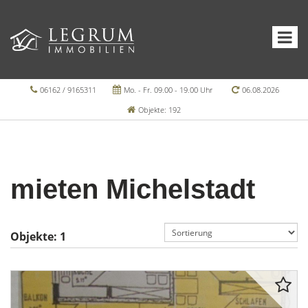
06162 / 9165311
Mo. - Fr. 09.00 - 19.00 Uhr
06.08.2026
Objekte: 192
mieten Michelstadt
Objekte:
1