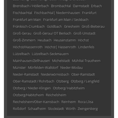
Brensbach / Höllerbach
Brombachtal
Darmstadt
Erbach
Fischbachtal
Fischbachtal| Niedernhausen
Frankfurt
Frankfurt am Main
Frankfurt am Main / Seckbach
Fränkisch-Crumbach
Goldbach
Griesheim
Groß-Bieberau
Groß-Gerau
Groß-Gerau/ OT Berkach
Groß-Umstadt
Groß-Zimmern
Heubach
Heusenstamm
Höchst
Höchst/Hassenroth
Höchst| Hassenroth
Lindenfels
Lützelbach
Lützelbach-Seckmauern
Mainhausen/Zellhausen
Michelstadt
Mühltal-Trautheim
Münster
Mörfelden-Walldorf
Nieder-Modau
Nieder-Ramstadt
Niederwörresbach
Ober-Ramstadt
Ober-Ramstadt / Rohrbach
Otzberg
Otzberg / Lengfeld
Otzberg / Nieder-Klingen
Otzberg/ Habitzheim
Otzberg/Habitzheim
Reichelsheim
Reichelsheim/Ober-Kainsbach
Reinheim
Roca Llisa
Roßdorf
Schaafheim
Stockstadt
Wörth
Zwingenberg