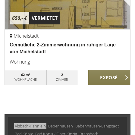
650,- €
VERMIETET
Michelstadt
Gemütliche 2-Zimmerwohnung in ruhiger Lage
von Michelstadt
Wohnung
62 m²
2
WOHNFLÄCHE
ZIMMER
Alsbach-Hähnlein
Babenhausen
Babenhausen/Langstadt
Bad König
Bad König / Ober-Kinzig
Brensbach