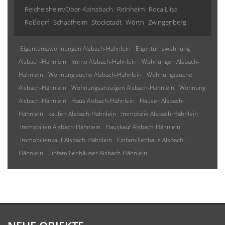
Reichelsheim/Ober-Kainsbach
Reinheim
Roca Llisa
Roßdorf
Schaafheim
Stockstadt
Wörth
Zwingenberg
Eigentumswohnungen Alsbach-Hähnlein
Eigentumswohnung
Alsbach-Hähnlein
Immo Alsbach-Hähnlein
Wohnungen Alsbach-
Hähnlein
Wohnung suche Alsbach-Hähnlein
Wohnungssuche
Alsbach-Hähnlein
Wohnungsanzeigen Alsbach-Hähnlein
Wohnung
Alsbach-Hähnlein
Haus Alsbach-Hähnlein
Häuser Alsbach-
Hähnlein
kaufen Alsbach-Hähnlein
Immobilie Alsbach-Hähnlein
Immobilien Alsbach-Hähnlein
Hauskauf Alsbach-Hähnlein
Immobilienkauf Alsbach-Hähnlein
Einfamilienhaus Alsbach-
Hähnlein
Einfamilienhäuser Alsbach-Hähnlein