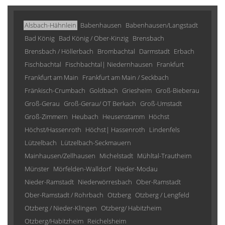
Alsbach-Hähnlein
Babenhausen
Babenhausen/Langstadt
Bad König
Bad König / Ober-Kinzig
Brensbach
Brensbach / Höllerbach
Brombachtal
Darmstadt
Erbach
Fischbachtal
Fischbachtal| Niedernhausen
Frankfurt
Frankfurt am Main
Frankfurt am Main / Seckbach
Fränkisch-Crumbach
Goldbach
Griesheim
Groß-Bieberau
Groß-Gerau
Groß-Gerau/ OT Berkach
Groß-Umstadt
Groß-Zimmern
Heubach
Heusenstamm
Höchst
Höchst/Hassenroth
Höchst| Hassenroth
Lindenfels
Lützelbach
Lützelbach-Seckmauern
Mainhausen/Zellhausen
Michelstadt
Mühltal-Trautheim
Münster
Mörfelden-Walldorf
Nieder-Modau
Nieder-Ramstadt
Niederwörresbach
Ober-Ramstadt
Ober-Ramstadt / Rohrbach
Otzberg
Otzberg / Lengfeld
Otzberg / Nieder-Klingen
Otzberg/ Habitzheim
Otzberg/Habitzheim
Reichelsheim