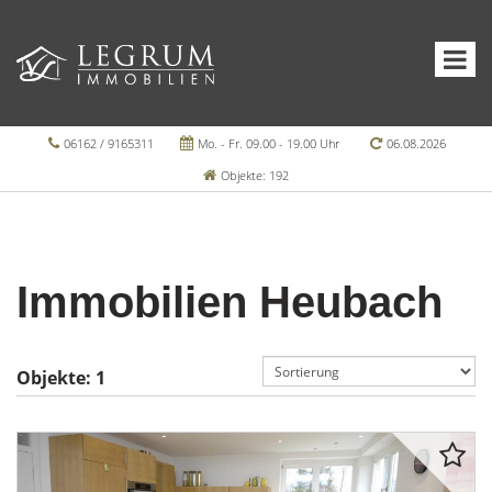
06162 / 9165311
Mo. - Fr. 09.00 - 19.00 Uhr
06.08.2026
Objekte: 192
Immobilien Heubach
Objekte:
1