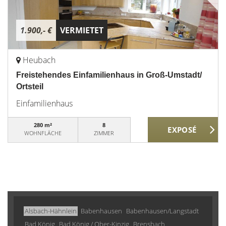
1.900,- €
VERMIETET
Heubach
Freistehendes Einfamilienhaus in Groß-Umstadt/
Ortsteil
Einfamilienhaus
280 m²
8
WOHNFLÄCHE
ZIMMER
Alsbach-Hähnlein
Babenhausen
Babenhausen/Langstadt
Bad König
Bad König / Ober-Kinzig
Brensbach