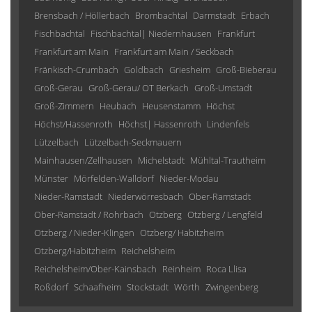
Brensbach / Höllerbach
Brombachtal
Darmstadt
Erbach
Fischbachtal
Fischbachtal| Niedernhausen
Frankfurt
Frankfurt am Main
Frankfurt am Main / Seckbach
Fränkisch-Crumbach
Goldbach
Griesheim
Groß-Bieberau
Groß-Gerau
Groß-Gerau/ OT Berkach
Groß-Umstadt
Groß-Zimmern
Heubach
Heusenstamm
Höchst
Höchst/Hassenroth
Höchst| Hassenroth
Lindenfels
Lützelbach
Lützelbach-Seckmauern
Mainhausen/Zellhausen
Michelstadt
Mühltal-Trautheim
Münster
Mörfelden-Walldorf
Nieder-Modau
Nieder-Ramstadt
Niederwörresbach
Ober-Ramstadt
Ober-Ramstadt / Rohrbach
Otzberg
Otzberg / Lengfeld
Otzberg / Nieder-Klingen
Otzberg/ Habitzheim
Otzberg/Habitzheim
Reichelsheim
Reichelsheim/Ober-Kainsbach
Reinheim
Roca Llisa
Roßdorf
Schaafheim
Stockstadt
Wörth
Zwingenberg