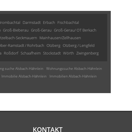
Brombachtal
Darmstadt
Erbach
Fischbachtal
m
Groß-Bieberau
Groß-Gerau
Groß-Gerau/ OT Berkach
tzelbach-Seckmauern
Mainhausen/Zellhausen
ber-Ramstadt / Rohrbach
Otzberg
Otzberg / Lengfeld
a
Roßdorf
Schaafheim
Stockstadt
Wörth
Zwingenberg
g suche Alsbach-Hähnlein
Wohnungssuche Alsbach-Hähnlein
Immobilie Alsbach-Hähnlein
Immobilien Alsbach-Hähnlein
KONTAKT