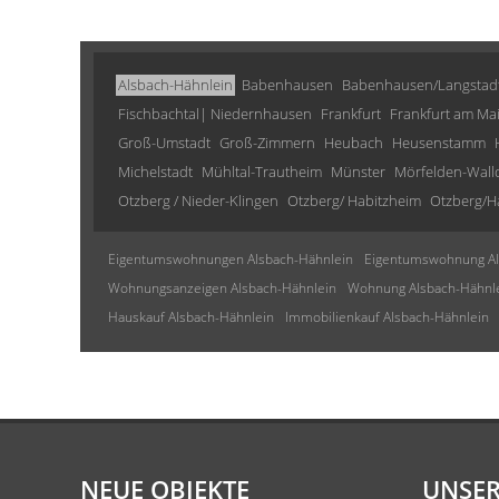
Alsbach-Hähnlein
Babenhausen
Babenhausen/Langstad
Fischbachtal| Niedernhausen
Frankfurt
Frankfurt am Ma
Groß-Umstadt
Groß-Zimmern
Heubach
Heusenstamm
Michelstadt
Mühltal-Trautheim
Münster
Mörfelden-Wall
Otzberg / Nieder-Klingen
Otzberg/ Habitzheim
Otzberg/H
Eigentumswohnungen Alsbach-Hähnlein
Eigentumswohnung Al
Wohnungsanzeigen Alsbach-Hähnlein
Wohnung Alsbach-Hähnl
Hauskauf Alsbach-Hähnlein
Immobilienkauf Alsbach-Hähnlein
NEUE OBJEKTE
UNSER