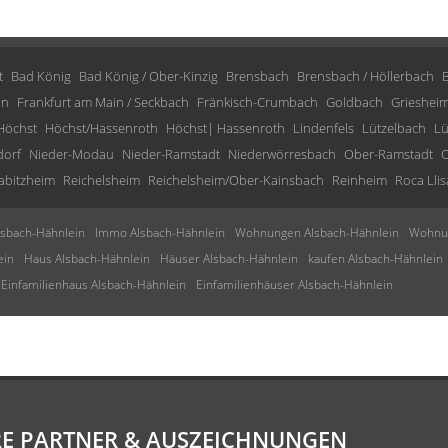
t
Bad König
Bad König / Ober-Kinzig
Brensbach
Brensbach / Höllerbach
in
Frankfurt am Main / Seckbach
Fränkisch-Crumbach
Goldbach
Grieshei
Höchst
Höchst/Hassenroth
Höchst| Hassenroth
Lindenfels
Lützelbach
Lü
dorf
Nieder-Modau
Nieder-Ramstadt
Niederwörresbach
Ober-Ramstadt
O
abitzheim
Reichelsheim
Reichelsheim/Ober-Kainsbach
Reinheim
Roca Llis
sbach-Hähnlein
Immo Alsbach-Hähnlein
Wohnungen Alsbach-Hähnlein
Wohnun
ein
Haus Alsbach-Hähnlein
Häuser Alsbach-Hähnlein
kaufen Alsbach-Hähnlein
Einfamilienhaus Alsbach-Hähnlein
Einfamilienhäuser Alsbach-Hähnlein
E PARTNER & AUSZEICHNUNGEN