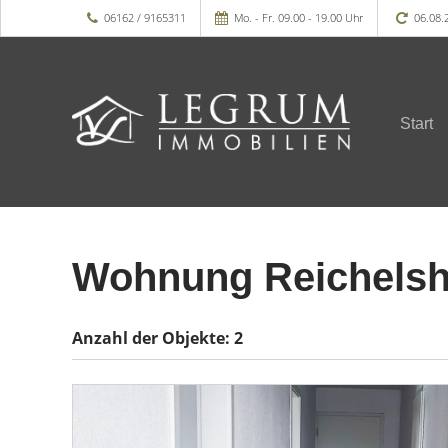
06162 / 9165311
Mo. - Fr. 09.00 - 19.00 Uhr
06.08.
Start
Wohnung Reichels
Anzahl der
Objekte:
2