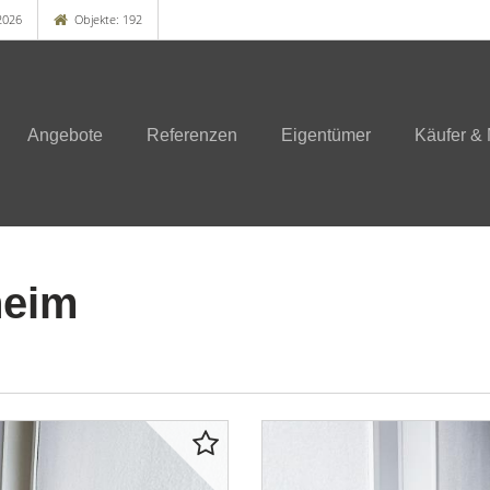
2026
Objekte: 192
Angebote
Referenzen
Eigentümer
Käufer & 
heim