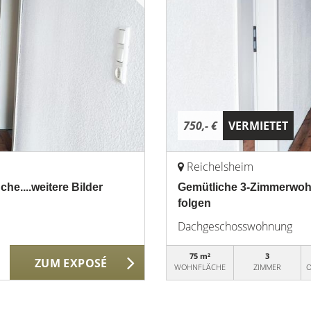
750,- €
VERMIETET
Reichelsheim
e....weitere Bilder
Gemütliche 3-Zimmerwohn
folgen
Dachgeschosswohnung
75 m²
3
ZUM EXPOSÉ
WOHNFLÄCHE
ZIMMER
O