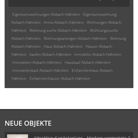
Eigentumswohnungen Alsbach-Hähnlein
Eigentumswohnung
Alsbach-Hähnlein
Immo Alsbach-Hähnlein
Wohnungen Alsbach-
Hähnlein
Wohnung suche Alsbach-Hähnlein
Wohnungssuche
Alsbach-Hähnlein
Wohnungsanzeigen Alsbach-Hähnlein
Wohnung
Alsbach-Hähnlein
Haus Alsbach-Hähnlein
Häuser Alsbach-
Hähnlein
kaufen Alsbach-Hähnlein
Immobilie Alsbach-Hähnlein
Immobilien Alsbach-Hähnlein
Hauskauf Alsbach-Hähnlein
Immobilienkauf Alsbach-Hähnlein
Einfamilienhaus Alsbach-
Hähnlein
Einfamilienhäuser Alsbach-Hähnlein
NEUE OBJEKTE
Attraktive Kapitalanlage - Modern vermietete 3-