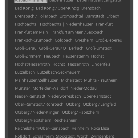
Alsbach-Hähnlein
Babenhausen
Babenhausen/Langstadt
Bad König
Bad König / Ober-Kinzig
Brensbach
Brensbach / Höllerbach
Brombachtal
Darmstadt
Erbach
Fischbachtal
Fischbachtal| Niedernhausen
Frankfurt
Frankfurt am Main
Frankfurt am Main / Seckbach
Fränkisch-Crumbach
Goldbach
Griesheim
Groß-Bieberau
Groß-Gerau
Groß-Gerau/ OT Berkach
Groß-Umstadt
Groß-Zimmern
Heubach
Heusenstamm
Höchst
Höchst/Hassenroth
Höchst| Hassenroth
Lindenfels
Lützelbach
Lützelbach-Seckmauern
Mainhausen/Zellhausen
Michelstadt
Mühltal-Trautheim
Münster
Mörfelden-Walldorf
Nieder-Modau
Nieder-Ramstadt
Niederwörresbach
Ober-Ramstadt
Ober-Ramstadt / Rohrbach
Otzberg
Otzberg / Lengfeld
Otzberg / Nieder-Klingen
Otzberg/ Habitzheim
Otzberg/Habitzheim
Reichelsheim
Reichelsheim/Ober-Kainsbach
Reinheim
Roca Llisa
Roßdorf
Schaafheim
Stockstadt
Wörth
Zwingenberg