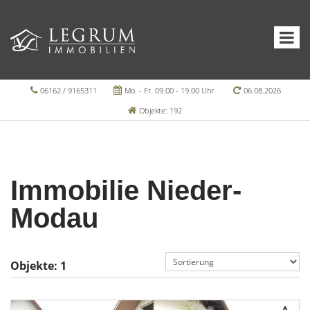
06162 / 9165311
Mo. - Fr. 09.00 - 19.00 Uhr
06.08.2026
Objekte: 192
Immobilie Nieder-
Modau
Objekte:
1