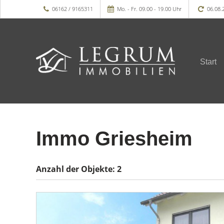
06162 / 9165311
Mo. - Fr. 09.00 - 19.00 Uhr
06.08.
Start
Immo Griesheim
Anzahl der
Objekte:
2