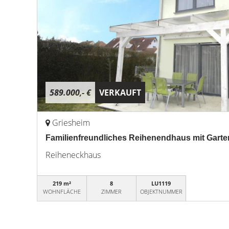
589.000,- €
VERKAUFT
Griesheim
Familienfreundliches Reihenendhaus mit Garte
Reiheneckhaus
219 m²
8
LU1119
WOHNFLÄCHE
ZIMMER
OBJEKTNUMMER