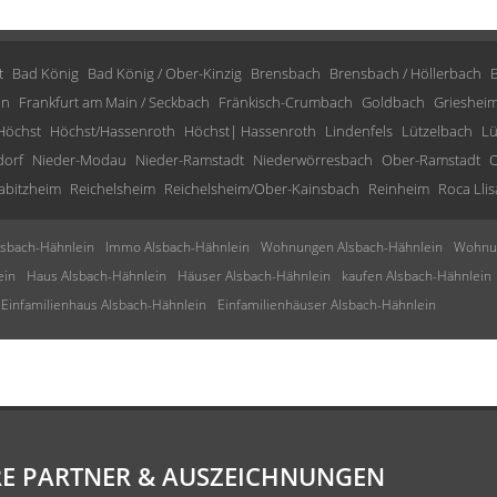
t
Bad König
Bad König / Ober-Kinzig
Brensbach
Brensbach / Höllerbach
in
Frankfurt am Main / Seckbach
Fränkisch-Crumbach
Goldbach
Grieshei
Höchst
Höchst/Hassenroth
Höchst| Hassenroth
Lindenfels
Lützelbach
Lü
dorf
Nieder-Modau
Nieder-Ramstadt
Niederwörresbach
Ober-Ramstadt
O
abitzheim
Reichelsheim
Reichelsheim/Ober-Kainsbach
Reinheim
Roca Llis
sbach-Hähnlein
Immo Alsbach-Hähnlein
Wohnungen Alsbach-Hähnlein
Wohnun
ein
Haus Alsbach-Hähnlein
Häuser Alsbach-Hähnlein
kaufen Alsbach-Hähnlein
Einfamilienhaus Alsbach-Hähnlein
Einfamilienhäuser Alsbach-Hähnlein
E PARTNER & AUSZEICHNUNGEN