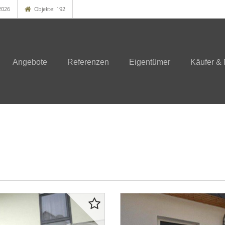
2026
Objekte: 192
Angebote
Referenzen
Eigentümer
Käufer & 