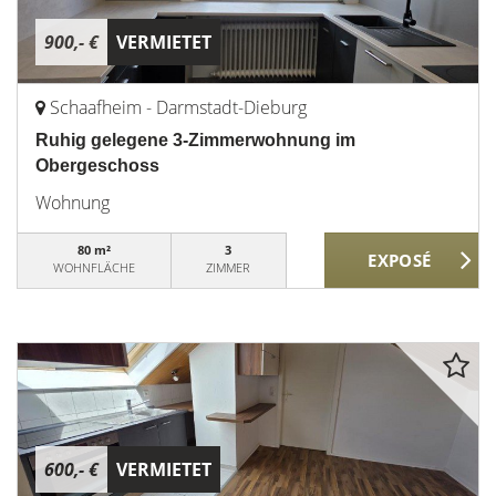
900,- €
VERMIETET
Schaafheim - Darmstadt-Dieburg
Ruhig gelegene 3-Zimmerwohnung im
Obergeschoss
Wohnung
80 m²
3
WOHNFLÄCHE
ZIMMER
600,- €
VERMIETET