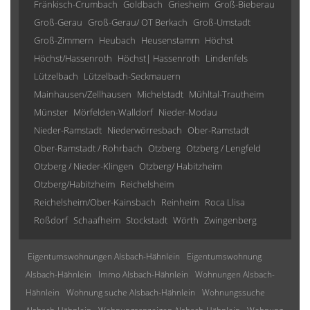
Fränkisch-Crumbach
Goldbach
Griesheim
Groß-Bieberau
Groß-Gerau
Groß-Gerau/ OT Berkach
Groß-Umstadt
Groß-Zimmern
Heubach
Heusenstamm
Höchst
Höchst/Hassenroth
Höchst| Hassenroth
Lindenfels
Lützelbach
Lützelbach-Seckmauern
Mainhausen/Zellhausen
Michelstadt
Mühltal-Trautheim
Münster
Mörfelden-Walldorf
Nieder-Modau
Nieder-Ramstadt
Niederwörresbach
Ober-Ramstadt
Ober-Ramstadt / Rohrbach
Otzberg
Otzberg / Lengfeld
Otzberg / Nieder-Klingen
Otzberg/ Habitzheim
Otzberg/Habitzheim
Reichelsheim
Reichelsheim/Ober-Kainsbach
Reinheim
Roca Llisa
Roßdorf
Schaafheim
Stockstadt
Wörth
Zwingenberg
Eigentumswohnungen Alsbach-Hähnlein
Eigentumswohnung
Alsbach-Hähnlein
Immo Alsbach-Hähnlein
Wohnungen Alsbach-
Hähnlein
Wohnung suche Alsbach-Hähnlein
Wohnungssuche