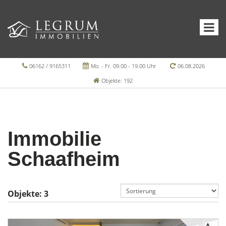
06162 / 9165311
Mo. - Fr. 09.00 - 19.00 Uhr
06.08.2026
Objekte: 192
Immobilie
Schaafheim
Objekte:
3