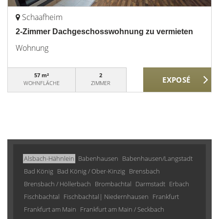
Schaafheim
2-Zimmer Dachgeschosswohnung zu vermieten
Wohnung
57 m²
2
WOHNFLÄCHE
ZIMMER
Alsbach-Hähnlein
Babenhausen
Babenhausen/Langstadt
Bad König
Bad König / Ober-Kinzig
Brensbach
Brensbach / Höllerbach
Brombachtal
Darmstadt
Erbach
Fischbachtal
Fischbachtal| Niedernhausen
Frankfurt
Frankfurt am Main
Frankfurt am Main / Seckbach