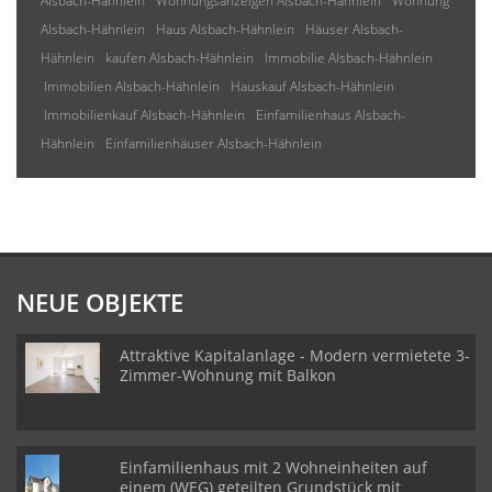
Alsbach-Hähnlein
Wohnungsanzeigen Alsbach-Hähnlein
Wohnung
Alsbach-Hähnlein
Haus Alsbach-Hähnlein
Häuser Alsbach-
Hähnlein
kaufen Alsbach-Hähnlein
Immobilie Alsbach-Hähnlein
Immobilien Alsbach-Hähnlein
Hauskauf Alsbach-Hähnlein
Immobilienkauf Alsbach-Hähnlein
Einfamilienhaus Alsbach-
Hähnlein
Einfamilienhäuser Alsbach-Hähnlein
NEUE OBJEKTE
Attraktive Kapitalanlage - Modern vermietete 3-
Zimmer-Wohnung mit Balkon
Einfamilienhaus mit 2 Wohneinheiten auf
einem (WEG) geteilten Grundstück mit