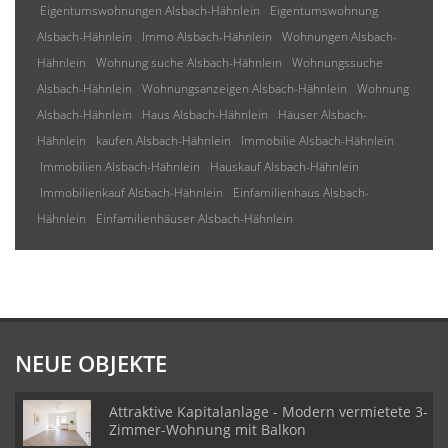
Eigentumswohnungen Alsbach-Hähnlein
Eigentumswohnung
Alsbach-Hähnlein
Immo Alsbach-Hähnlein
Wohnungen Alsbach-
Hähnlein
Wohnung suche Alsbach-Hähnlein
Wohnungssuche
Alsbach-Hähnlein
Wohnungsanzeigen Alsbach-Hähnlein
Wohnung
Alsbach-Hähnlein
Haus Alsbach-Hähnlein
Häuser Alsbach-
Hähnlein
kaufen Alsbach-Hähnlein
Immobilie Alsbach-Hähnlein
Immobilien Alsbach-Hähnlein
Hauskauf Alsbach-Hähnlein
Immobilienkauf Alsbach-Hähnlein
Einfamilienhaus Alsbach-
Hähnlein
Einfamilienhäuser Alsbach-Hähnlein
NEUE OBJEKTE
Attraktive Kapitalanlage - Modern vermietete 3-
Zimmer-Wohnung mit Balkon