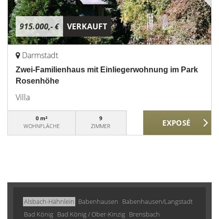
915.000,- €
VERKAUFT
Darmstadt
Zwei-Familienhaus mit Einliegerwohnung im Park
Rosenhöhe
Villa
0 m²
9
WOHNFLÄCHE
ZIMMER
Alsbach-Hähnlein
Babenhausen
Babenhausen/Langstadt
Bad König
Bad König / Ober-Kinzig
Brensbach