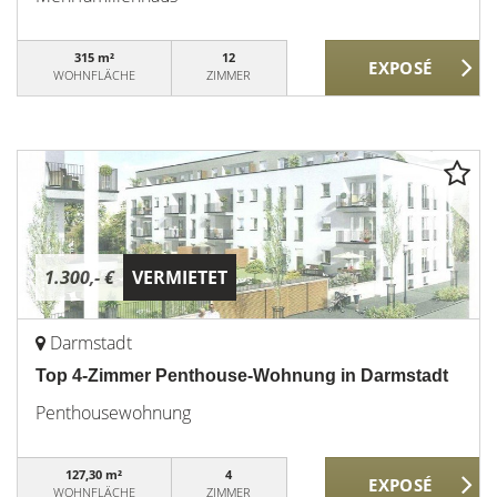
315 m²
12
WOHNFLÄCHE
ZIMMER
1.300,- €
VERMIETET
Darmstadt
Top 4-Zimmer Penthouse-Wohnung in Darmstadt
Penthousewohnung
127,30 m²
4
WOHNFLÄCHE
ZIMMER