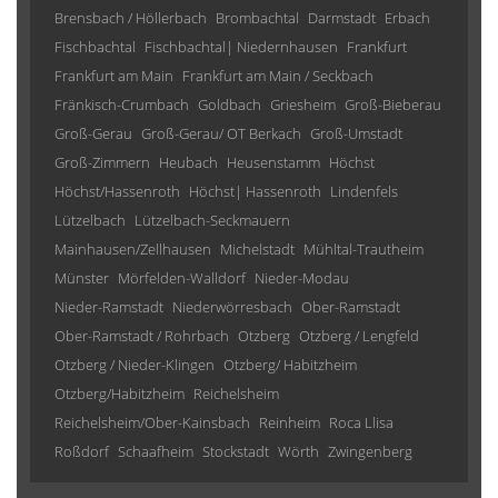
Brensbach / Höllerbach
Brombachtal
Darmstadt
Erbach
Fischbachtal
Fischbachtal| Niedernhausen
Frankfurt
Frankfurt am Main
Frankfurt am Main / Seckbach
Fränkisch-Crumbach
Goldbach
Griesheim
Groß-Bieberau
Groß-Gerau
Groß-Gerau/ OT Berkach
Groß-Umstadt
Groß-Zimmern
Heubach
Heusenstamm
Höchst
Höchst/Hassenroth
Höchst| Hassenroth
Lindenfels
Lützelbach
Lützelbach-Seckmauern
Mainhausen/Zellhausen
Michelstadt
Mühltal-Trautheim
Münster
Mörfelden-Walldorf
Nieder-Modau
Nieder-Ramstadt
Niederwörresbach
Ober-Ramstadt
Ober-Ramstadt / Rohrbach
Otzberg
Otzberg / Lengfeld
Otzberg / Nieder-Klingen
Otzberg/ Habitzheim
Otzberg/Habitzheim
Reichelsheim
Reichelsheim/Ober-Kainsbach
Reinheim
Roca Llisa
Roßdorf
Schaafheim
Stockstadt
Wörth
Zwingenberg