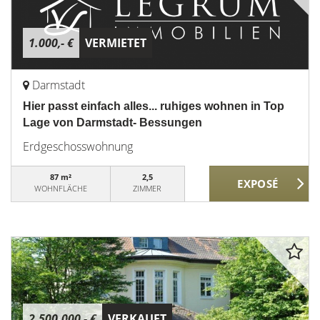
1.000,- €
VERMIETET
Darmstadt
Hier passt einfach alles... ruhiges wohnen in Top
Lage von Darmstadt- Bessungen
Erdgeschosswohnung
87 m²
2,5
WOHNFLÄCHE
ZIMMER
2.500.000,- €
VERKAUFT