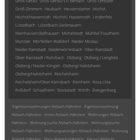
Groß-Gerau
Groß-Gerau/ OT Berkach
Groß-Umstadt
Groß-Zimmern
Heubach
Heusenstamm
Höchst
Höchst/Hassenroth
Höchst| Hassenroth
Lindenfels
Lützelbach
Lützelbach-Seckmauern
Mainhausen/Zellhausen
Michelstadt
Mühltal-Trautheim
Münster
Mörfelden-Walldorf
Nieder-Modau
Nieder-Ramstadt
Niederwörresbach
Ober-Ramstadt
Ober-Ramstadt / Rohrbach
Otzberg
Otzberg / Lengfeld
Otzberg / Nieder-Klingen
Otzberg/ Habitzheim
Otzberg/Habitzheim
Reichelsheim
Reichelsheim/Ober-Kainsbach
Reinheim
Roca Llisa
Roßdorf
Schaafheim
Stockstadt
Wörth
Zwingenberg
Eigentumswohnungen Alsbach-Hähnlein
Eigentumswohnung
Alsbach-Hähnlein
Immo Alsbach-Hähnlein
Wohnungen Alsbach-
Hähnlein
Wohnung suche Alsbach-Hähnlein
Wohnungssuche
Alsbach-Hähnlein
Wohnungsanzeigen Alsbach-Hähnlein
Wohnung
Alsbach-Hähnlein
Haus Alsbach-Hähnlein
Häuser Alsbach-