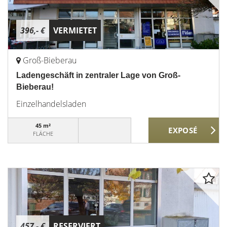
396,- €
VERMIETET
Groß-Bieberau
Ladengeschäft in zentraler Lage von Groß-
Bieberau!
Einzelhandelsladen
45 m²
FLÄCHE
457,- €
RESERVIERT