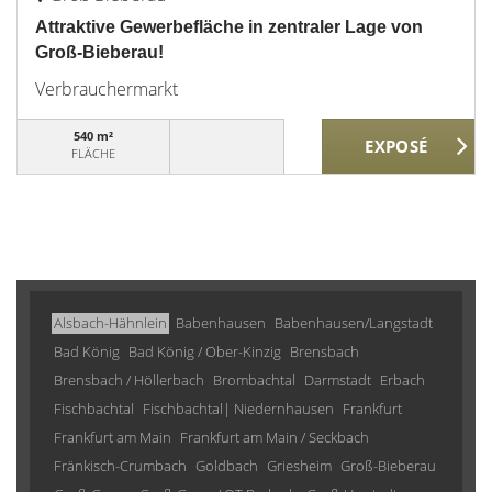
Attraktive Gewerbefläche in zentraler Lage von
Groß-Bieberau!
Verbrauchermarkt
540 m²
FLÄCHE
Alsbach-Hähnlein
Babenhausen
Babenhausen/Langstadt
Bad König
Bad König / Ober-Kinzig
Brensbach
Brensbach / Höllerbach
Brombachtal
Darmstadt
Erbach
Fischbachtal
Fischbachtal| Niedernhausen
Frankfurt
Frankfurt am Main
Frankfurt am Main / Seckbach
Fränkisch-Crumbach
Goldbach
Griesheim
Groß-Bieberau