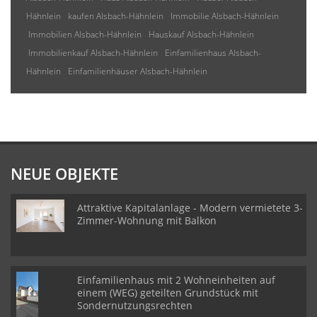
Hähnlein
kaufen Alsbach-Hähnlein
Immobilie Alsbach-Hähnlein
Immobilien Alsbach-Hähnlein
Hauskauf Alsbach-Hähnlein
Immobilienkauf Alsbach-Hähnlein
Einfamilienhaus Alsbach-
Hähnlein
Einfamilienhäuser Alsbach-Hähnlein
NEUE OBJEKTE
Attraktive Kapitalanlage - Modern vermietete 3-
Zimmer-Wohnung mit Balkon
Einfamilienhaus mit 2 Wohneinheiten auf
einem (WEG) geteilten Grundstück mit
Sondernutzungsrechten