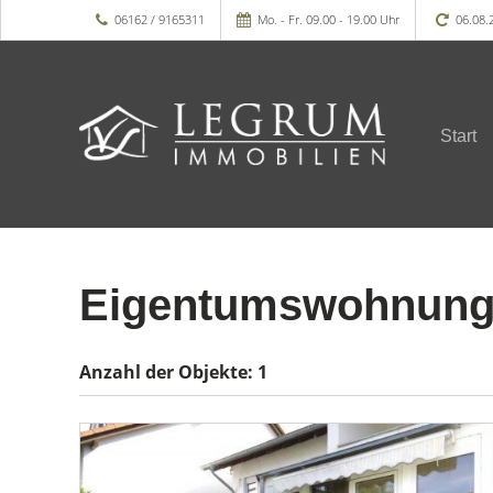
06162 / 9165311
Mo. - Fr. 09.00 - 19.00 Uhr
06.08.
Start
Eigentumswohnung 
Anzahl der
Objekte:
1