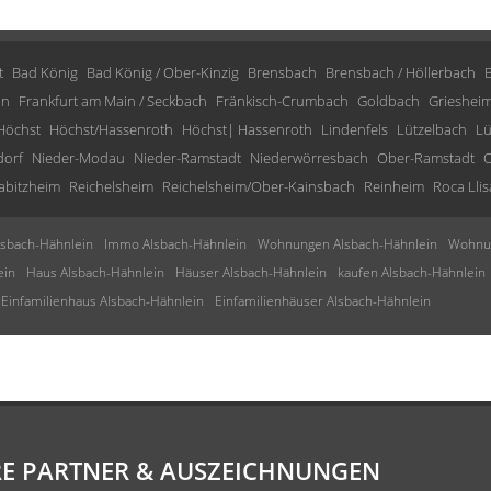
t
Bad König
Bad König / Ober-Kinzig
Brensbach
Brensbach / Höllerbach
in
Frankfurt am Main / Seckbach
Fränkisch-Crumbach
Goldbach
Grieshei
Höchst
Höchst/Hassenroth
Höchst| Hassenroth
Lindenfels
Lützelbach
Lü
dorf
Nieder-Modau
Nieder-Ramstadt
Niederwörresbach
Ober-Ramstadt
O
abitzheim
Reichelsheim
Reichelsheim/Ober-Kainsbach
Reinheim
Roca Llis
sbach-Hähnlein
Immo Alsbach-Hähnlein
Wohnungen Alsbach-Hähnlein
Wohnun
ein
Haus Alsbach-Hähnlein
Häuser Alsbach-Hähnlein
kaufen Alsbach-Hähnlein
Einfamilienhaus Alsbach-Hähnlein
Einfamilienhäuser Alsbach-Hähnlein
E PARTNER & AUSZEICHNUNGEN