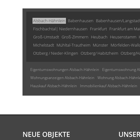
Alsbach-Hähnlein
Babenhausen
Babenhausen/Langstad
Fischbachtal| Niedernhausen
Frankfurt
Frankfurt am Ma
Groß-Umstadt
Groß-Zimmern
Heubach
Heusenstamm
Michelstadt
Mühltal-Trautheim
Münster
Mörfelden-Wall
Otzberg / Nieder-Klingen
Otzberg/ Habitzheim
Otzberg/H
Eigentumswohnungen Alsbach-Hähnlein
Eigentumswohnung Al
Wohnungsanzeigen Alsbach-Hähnlein
Wohnung Alsbach-Hähnl
Hauskauf Alsbach-Hähnlein
Immobilienkauf Alsbach-Hähnlein
NEUE OBJEKTE
UNSER