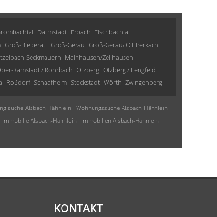
Brombachtal
Darmstadt
Erbach
Fischbachtal
m
Groß-Bieberau
Groß-Gerau
Groß-Gerau/ OT Berkach
tzelbach-Seckmauern
Mainhausen/Zellhausen
ber-Ramstadt / Rohrbach
Otzberg
Otzberg / Lengfeld
a
Roßdorf
Schaafheim
Stockstadt
Wörth
Zwingenberg
g suche Alsbach-Hähnlein
Wohnungssuche Alsbach-Hähnlein
Immobilie Alsbach-Hähnlein
Immobilien Alsbach-Hähnlein
KONTAKT