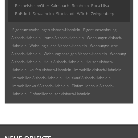
Reichelsheim/Ober-Kainsbach
Reinheim
Roca Llisa
Roßdorf
Schaafheim
Stockstadt
Wörth
Zwingenberg
Eigentumswohnungen Alsbach-Hähnlein
Eigentumswohnung
Alsbach-Hähnlein
Immo Alsbach-Hähnlein
Wohnungen Alsbach-
Hähnlein
Wohnung suche Alsbach-Hähnlein
Wohnungssuche
Alsbach-Hähnlein
Wohnungsanzeigen Alsbach-Hähnlein
Wohnung
Alsbach-Hähnlein
Haus Alsbach-Hähnlein
Häuser Alsbach-
Hähnlein
kaufen Alsbach-Hähnlein
Immobilie Alsbach-Hähnlein
Immobilien Alsbach-Hähnlein
Hauskauf Alsbach-Hähnlein
Immobilienkauf Alsbach-Hähnlein
Einfamilienhaus Alsbach-
Hähnlein
Einfamilienhäuser Alsbach-Hähnlein