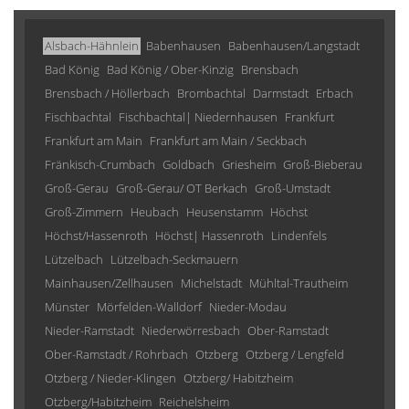
Alsbach-Hähnlein
Babenhausen
Babenhausen/Langstadt
Bad König
Bad König / Ober-Kinzig
Brensbach
Brensbach / Höllerbach
Brombachtal
Darmstadt
Erbach
Fischbachtal
Fischbachtal| Niedernhausen
Frankfurt
Frankfurt am Main
Frankfurt am Main / Seckbach
Fränkisch-Crumbach
Goldbach
Griesheim
Groß-Bieberau
Groß-Gerau
Groß-Gerau/ OT Berkach
Groß-Umstadt
Groß-Zimmern
Heubach
Heusenstamm
Höchst
Höchst/Hassenroth
Höchst| Hassenroth
Lindenfels
Lützelbach
Lützelbach-Seckmauern
Mainhausen/Zellhausen
Michelstadt
Mühltal-Trautheim
Münster
Mörfelden-Walldorf
Nieder-Modau
Nieder-Ramstadt
Niederwörresbach
Ober-Ramstadt
Ober-Ramstadt / Rohrbach
Otzberg
Otzberg / Lengfeld
Otzberg / Nieder-Klingen
Otzberg/ Habitzheim
Otzberg/Habitzheim
Reichelsheim