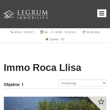
06162 / 9165311
Mo. - Fr. 09.00 - 19.00 Uhr
06.08.2026
Objekte: 192
Immo Roca Llisa
Objekte:
1