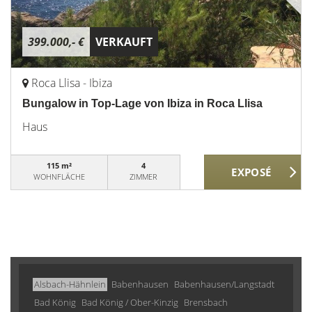
399.000,- €
VERKAUFT
Roca Llisa - Ibiza
Bungalow in Top-Lage von Ibiza in Roca Llisa
Haus
115 m²
4
WOHNFLÄCHE
ZIMMER
Alsbach-Hähnlein
Babenhausen
Babenhausen/Langstadt
Bad König
Bad König / Ober-Kinzig
Brensbach