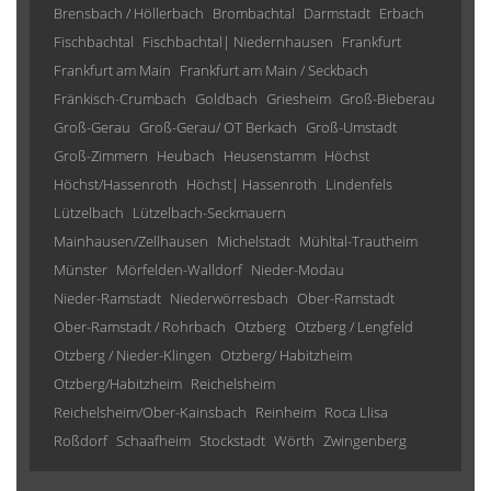
Brensbach / Höllerbach
Brombachtal
Darmstadt
Erbach
Fischbachtal
Fischbachtal| Niedernhausen
Frankfurt
Frankfurt am Main
Frankfurt am Main / Seckbach
Fränkisch-Crumbach
Goldbach
Griesheim
Groß-Bieberau
Groß-Gerau
Groß-Gerau/ OT Berkach
Groß-Umstadt
Groß-Zimmern
Heubach
Heusenstamm
Höchst
Höchst/Hassenroth
Höchst| Hassenroth
Lindenfels
Lützelbach
Lützelbach-Seckmauern
Mainhausen/Zellhausen
Michelstadt
Mühltal-Trautheim
Münster
Mörfelden-Walldorf
Nieder-Modau
Nieder-Ramstadt
Niederwörresbach
Ober-Ramstadt
Ober-Ramstadt / Rohrbach
Otzberg
Otzberg / Lengfeld
Otzberg / Nieder-Klingen
Otzberg/ Habitzheim
Otzberg/Habitzheim
Reichelsheim
Reichelsheim/Ober-Kainsbach
Reinheim
Roca Llisa
Roßdorf
Schaafheim
Stockstadt
Wörth
Zwingenberg