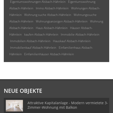
Eigentumswohnungen Alsbach-Hähnlein
Eigentumswohnung
Alsbach-Hähnlein
Immo Alsbach-Hähnlein
Wohnungen Alsbach-
Hähnlein
Wohnung suche Alsbach-Hähnlein
Wohnungssuche
Alsbach-Hähnlein
Wohnungsanzeigen Alsbach-Hähnlein
Wohnung
Alsbach-Hähnlein
Haus Alsbach-Hähnlein
Häuser Alsbach-
Hähnlein
kaufen Alsbach-Hähnlein
Immobilie Alsbach-Hähnlein
Immobilien Alsbach-Hähnlein
Hauskauf Alsbach-Hähnlein
Immobilienkauf Alsbach-Hähnlein
Einfamilienhaus Alsbach-
Hähnlein
Einfamilienhäuser Alsbach-Hähnlein
NEUE OBJEKTE
Attraktive Kapitalanlage - Modern vermietete 3-
Zimmer-Wohnung mit Balkon