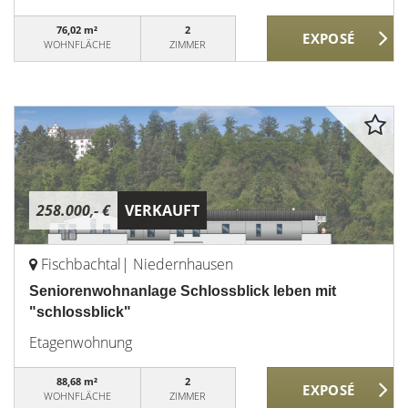
76,02 m²
2
WOHNFLÄCHE
ZIMMER
258.000,- €
VERKAUFT
Fischbachtal| Niedernhausen
Seniorenwohnanlage Schlossblick leben mit
"schlossblick"
Etagenwohnung
88,68 m²
2
WOHNFLÄCHE
ZIMMER