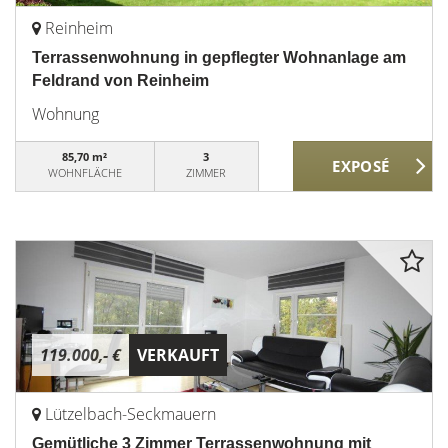
Reinheim
Terrassenwohnung in gepflegter Wohnanlage am
Feldrand von Reinheim
Wohnung
85,70 m²
3
WOHNFLÄCHE
ZIMMER
119.000,- €
VERKAUFT
Lützelbach-Seckmauern
Gemütliche 3 Zimmer Terrassenwohnung mit