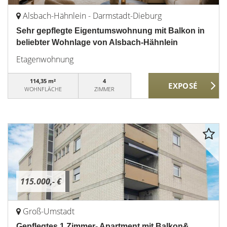
Alsbach-Hähnlein - Darmstadt-Dieburg
Sehr gepflegte Eigentumswohnung mit Balkon in
beliebter Wohnlage von Alsbach-Hähnlein
Etagenwohnung
114,35 m²
4
WOHNFLÄCHE
ZIMMER
115.000,- €
Groß-Umstadt
Gepflegtes 1.Zimmer- Apartment mit Balkon&