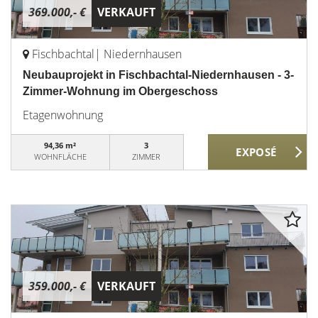
369.000,- €
VERKAUFT
Fischbachtal| Niedernhausen
Neubauprojekt in Fischbachtal-Niedernhausen - 3-
Zimmer-Wohnung im Obergeschoss
Etagenwohnung
94,36 m²
3
WOHNFLÄCHE
ZIMMER
359.000,- €
VERKAUFT