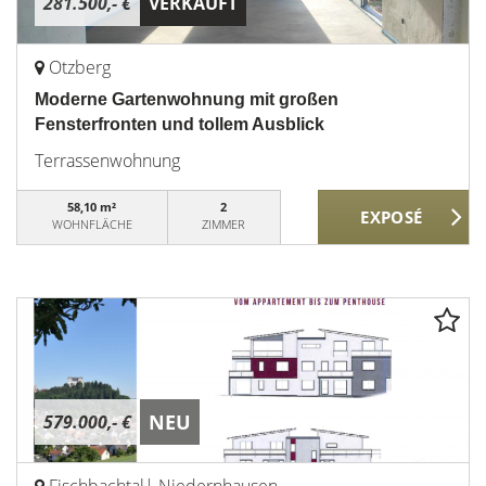
281.500,- €
VERKAUFT
Otzberg
Moderne Gartenwohnung mit großen
Fensterfronten und tollem Ausblick
Terrassenwohnung
58,10 m²
2
WOHNFLÄCHE
ZIMMER
NEU
579.000,- €