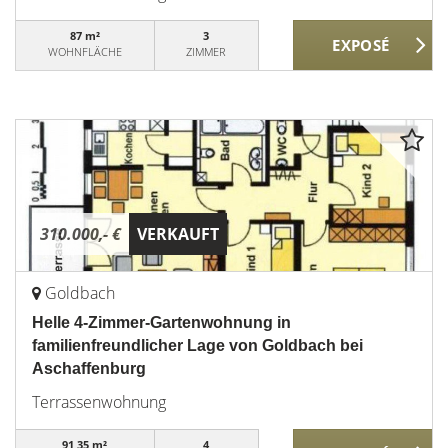
87 m²
3
WOHNFLÄCHE
ZIMMER
310.000,- €
VERKAUFT
Goldbach
Helle 4-Zimmer-Gartenwohnung in
familienfreundlicher Lage von Goldbach bei
Aschaffenburg
Terrassenwohnung
91,35 m²
4