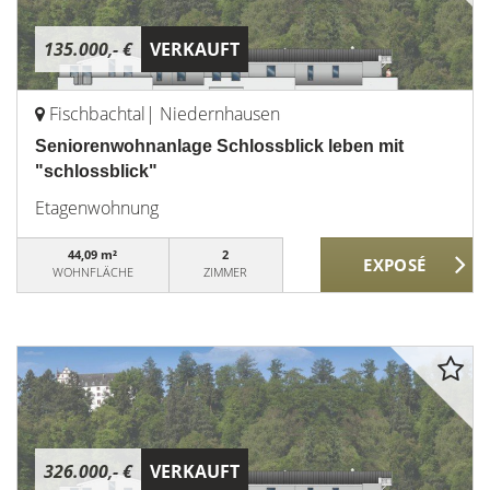
135.000,- €
VERKAUFT
Fischbachtal| Niedernhausen
Seniorenwohnanlage Schlossblick leben mit
"schlossblick"
Etagenwohnung
44,09 m²
2
WOHNFLÄCHE
ZIMMER
326.000,- €
VERKAUFT