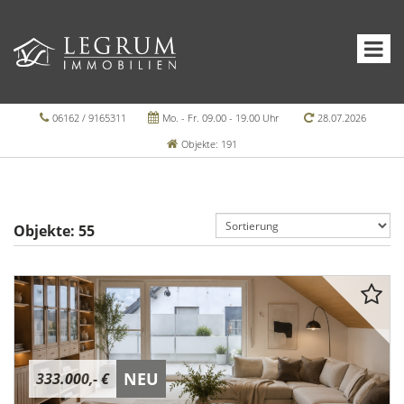
06162 / 9165311
Mo. - Fr. 09.00 - 19.00 Uhr
28.07.2026
Objekte: 191
Objekte:
55
NEU
333.000,- €