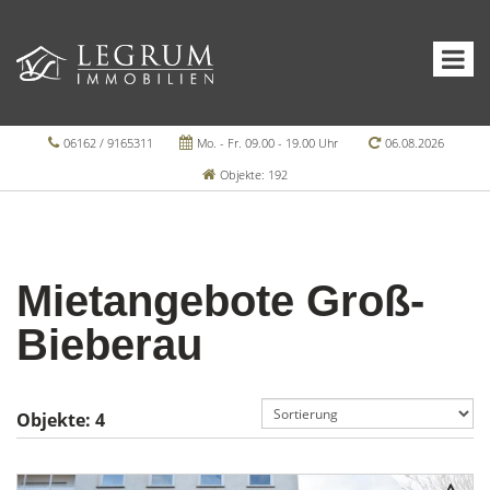
06162 / 9165311
Mo. - Fr. 09.00 - 19.00 Uhr
06.08.2026
Objekte: 192
Mietangebote Groß-
Bieberau
Objekte:
4