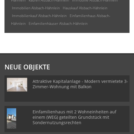
Hähnlein
kaufen Alsbach-Hähnlein
Immobilie Alsbach-Hähnlein
Immobilien Alsbach-Hähnlein
Hauskauf Alsbach-Hähnlein
Immobilienkauf Alsbach-Hähnlein
Einfamilienhaus Alsbach-
Hähnlein
Einfamilienhäuser Alsbach-Hähnlein
NEUE OBJEKTE
Attraktive Kapitalanlage - Modern vermietete 3-
Zimmer-Wohnung mit Balkon
Einfamilienhaus mit 2 Wohneinheiten auf
einem (WEG) geteilten Grundstück mit
Sondernutzungsrechten