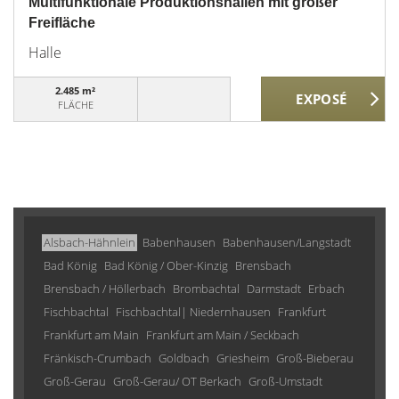
Multifunktionale Produktionshallen mit großer
Freifläche
Halle
2.485 m²
FLÄCHE
Alsbach-Hähnlein
Babenhausen
Babenhausen/Langstadt
Bad König
Bad König / Ober-Kinzig
Brensbach
Brensbach / Höllerbach
Brombachtal
Darmstadt
Erbach
Fischbachtal
Fischbachtal| Niedernhausen
Frankfurt
Frankfurt am Main
Frankfurt am Main / Seckbach
Fränkisch-Crumbach
Goldbach
Griesheim
Groß-Bieberau
Groß-Gerau
Groß-Gerau/ OT Berkach
Groß-Umstadt