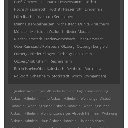
Groß-Zimmern
Heubach
Heusenstamm
Höchst
Höchst/Hassenroth
Höchst| Hassenroth
Lindenfels
Lützelbach
Lützelbach-Seckmauern
Mainhausen/Zellhausen
Michelstadt
Mühltal-Trautheim
Münster
Mörfelden-Walldorf
Nieder-Modau
Nieder-Ramstadt
Niederwörresbach
Ober-Ramstadt
Ober-Ramstadt / Rohrbach
Otzberg
Otzberg / Lengfeld
Otzberg / Nieder-Klingen
Otzberg/ Habitzheim
Otzberg/Habitzheim
Reichelsheim
Reichelsheim/Ober-Kainsbach
Reinheim
Roca Llisa
Roßdorf
Schaafheim
Stockstadt
Wörth
Zwingenberg
Eigentumswohnungen Alsbach-Hähnlein
Eigentumswohnung
Alsbach-Hähnlein
Immo Alsbach-Hähnlein
Wohnungen Alsbach-
Hähnlein
Wohnung suche Alsbach-Hähnlein
Wohnungssuche
Alsbach-Hähnlein
Wohnungsanzeigen Alsbach-Hähnlein
Wohnung
Alsbach-Hähnlein
Haus Alsbach-Hähnlein
Häuser Alsbach-