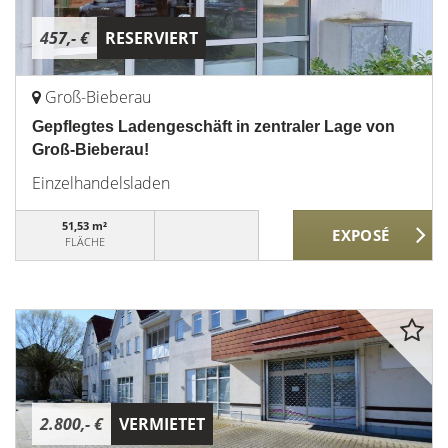
457,- €
RESERVIERT
Groß-Bieberau
Gepflegtes Ladengeschäft in zentraler Lage von
Groß-Bieberau!
Einzelhandelsladen
51,53 m²
FLÄCHE
2.800,- €
VERMIETET