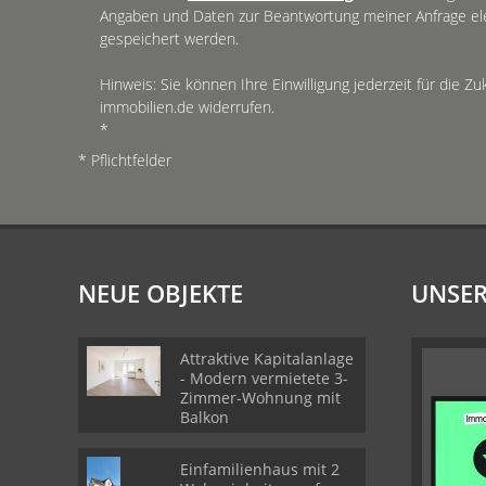
Angaben und Daten zur Beantwortung meiner Anfrage el
gespeichert werden.
Hinweis: Sie können Ihre Einwilligung jederzeit für die Z
immobilien.de widerrufen.
*
* Pflichtfelder
NEUE OBJEKTE
UNSER
Attraktive Kapitalanlage
- Modern vermietete 3-
Zimmer-Wohnung mit
Balkon
Einfamilienhaus mit 2