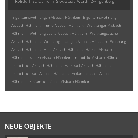
Roßdorf
Schaafheim
Stockstadt
Wörth
Zwingenberg
Eigentumswohnungen Alsbach-Hähnlein
Eigentumswohnung
Alsbach-Hähnlein
Immo Alsbach-Hähnlein
Wohnungen Alsbach-
Hähnlein
Wohnung suche Alsbach-Hähnlein
Wohnungssuche
Alsbach-Hähnlein
Wohnungsanzeigen Alsbach-Hähnlein
Wohnung
Alsbach-Hähnlein
Haus Alsbach-Hähnlein
Häuser Alsbach-
Hähnlein
kaufen Alsbach-Hähnlein
Immobilie Alsbach-Hähnlein
Immobilien Alsbach-Hähnlein
Hauskauf Alsbach-Hähnlein
Immobilienkauf Alsbach-Hähnlein
Einfamilienhaus Alsbach-
Hähnlein
Einfamilienhäuser Alsbach-Hähnlein
NEUE OBJEKTE