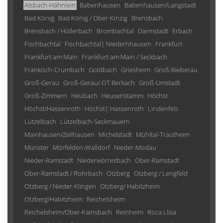
Alsbach-Hähnlein
Babenhausen
Babenhausen/Langstadt
Bad König
Bad König / Ober-Kinzig
Brensbach
Brensbach / Höllerbach
Brombachtal
Darmstadt
Erbach
Fischbachtal
Fischbachtal| Niedernhausen
Frankfurt
Frankfurt am Main
Frankfurt am Main / Seckbach
Fränkisch-Crumbach
Goldbach
Griesheim
Groß-Bieberau
Groß-Gerau
Groß-Gerau/ OT Berkach
Groß-Umstadt
Groß-Zimmern
Heubach
Heusenstamm
Höchst
Höchst/Hassenroth
Höchst| Hassenroth
Lindenfels
Lützelbach
Lützelbach-Seckmauern
Mainhausen/Zellhausen
Michelstadt
Mühltal-Trautheim
Münster
Mörfelden-Walldorf
Nieder-Modau
Nieder-Ramstadt
Niederwörresbach
Ober-Ramstadt
Ober-Ramstadt / Rohrbach
Otzberg
Otzberg / Lengfeld
Otzberg / Nieder-Klingen
Otzberg/ Habitzheim
Otzberg/Habitzheim
Reichelsheim
Reichelsheim/Ober-Kainsbach
Reinheim
Roca Llisa