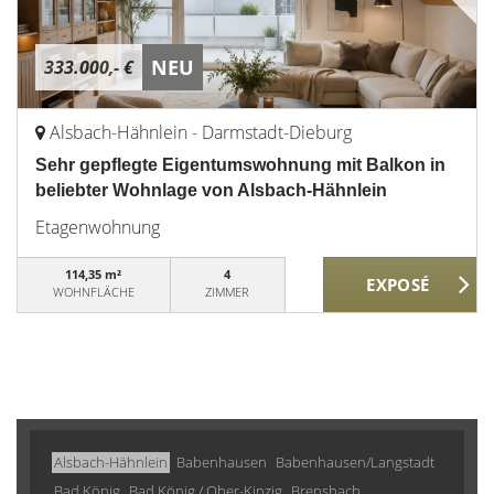
NEU
333.000,- €
Alsbach-Hähnlein - Darmstadt-Dieburg
Sehr gepflegte Eigentumswohnung mit Balkon in
beliebter Wohnlage von Alsbach-Hähnlein
Etagenwohnung
114,35 m²
4
WOHNFLÄCHE
ZIMMER
Alsbach-Hähnlein
Babenhausen
Babenhausen/Langstadt
Bad König
Bad König / Ober-Kinzig
Brensbach