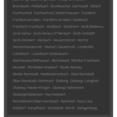
Brensbach / Höllerbach
Brombachtal
Darmstadt
Erbach
Fischbachtal
Fischbachtal| Niedernhausen
Frankfurt
Frankfurt am Main
Frankfurt am Main / Seckbach
Fränkisch-Crumbach
Goldbach
Griesheim
Groß-Bieberau
Groß-Gerau
Groß-Gerau/ OT Berkach
Groß-Umstadt
Groß-Zimmern
Heubach
Heusenstamm
Höchst
Höchst/Hassenroth
Höchst| Hassenroth
Lindenfels
Lützelbach
Lützelbach-Seckmauern
Mainhausen/Zellhausen
Michelstadt
Mühltal-Trautheim
Münster
Mörfelden-Walldorf
Nieder-Modau
Nieder-Ramstadt
Niederwörresbach
Ober-Ramstadt
Ober-Ramstadt / Rohrbach
Otzberg
Otzberg / Lengfeld
Otzberg / Nieder-Klingen
Otzberg/ Habitzheim
Otzberg/Habitzheim
Reichelsheim
Reichelsheim/Ober-Kainsbach
Reinheim
Roca Llisa
Roßdorf
Schaafheim
Stockstadt
Wörth
Zwingenberg