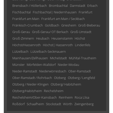
Brensbach / Höllerbach
Brombachtal
Darmstadt
Erbach
Fischbachtal
Fischbachtal| Niedernhausen
Frankfurt
Frankfurt am Main
Frankfurt am Main / Seckbach
Fränkisch-Crumbach
Goldbach
Griesheim
Groß-Bieberau
Groß-Gerau
Groß-Gerau/ OT Berkach
Groß-Umstadt
Groß-Zimmern
Heubach
Heusenstamm
Höchst
Höchst/Hassenroth
Höchst| Hassenroth
Lindenfels
Lützelbach
Lützelbach-Seckmauern
Mainhausen/Zellhausen
Michelstadt
Mühltal-Trautheim
Münster
Mörfelden-Walldorf
Nieder-Modau
Nieder-Ramstadt
Niederwörresbach
Ober-Ramstadt
Ober-Ramstadt / Rohrbach
Otzberg
Otzberg / Lengfeld
Otzberg / Nieder-Klingen
Otzberg/ Habitzheim
Otzberg/Habitzheim
Reichelsheim
Reichelsheim/Ober-Kainsbach
Reinheim
Roca Llisa
Roßdorf
Schaafheim
Stockstadt
Wörth
Zwingenberg