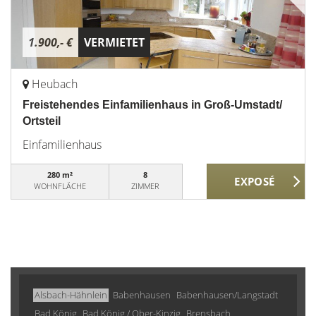
1.900,- €
VERMIETET
Heubach
Freistehendes Einfamilienhaus in Groß-Umstadt/
Ortsteil
Einfamilienhaus
280 m²
8
WOHNFLÄCHE
ZIMMER
Alsbach-Hähnlein
Babenhausen
Babenhausen/Langstadt
Bad König
Bad König / Ober-Kinzig
Brensbach