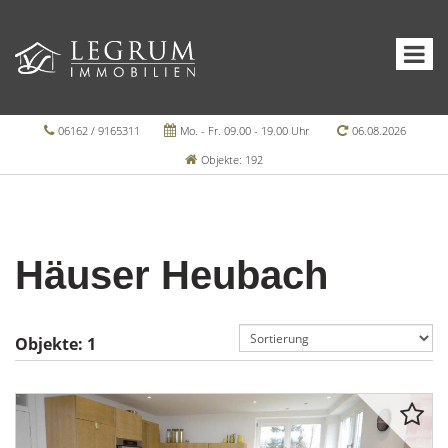
06162 / 9165311
Mo. - Fr. 09.00 - 19.00 Uhr
06.08.2026
Objekte: 192
Häuser Heubach
Objekte:
1