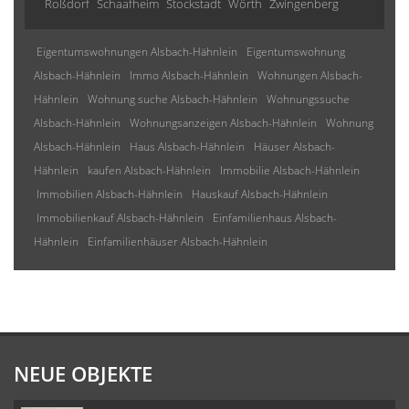
Roßdorf
Schaafheim
Stockstadt
Wörth
Zwingenberg
Eigentumswohnungen Alsbach-Hähnlein
Eigentumswohnung
Alsbach-Hähnlein
Immo Alsbach-Hähnlein
Wohnungen Alsbach-
Hähnlein
Wohnung suche Alsbach-Hähnlein
Wohnungssuche
Alsbach-Hähnlein
Wohnungsanzeigen Alsbach-Hähnlein
Wohnung
Alsbach-Hähnlein
Haus Alsbach-Hähnlein
Häuser Alsbach-
Hähnlein
kaufen Alsbach-Hähnlein
Immobilie Alsbach-Hähnlein
Immobilien Alsbach-Hähnlein
Hauskauf Alsbach-Hähnlein
Immobilienkauf Alsbach-Hähnlein
Einfamilienhaus Alsbach-
Hähnlein
Einfamilienhäuser Alsbach-Hähnlein
NEUE OBJEKTE