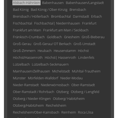
Alsbach-Hähnlein
Babenhausen
Babenhausen/Langstadt
Bad König
Bad König / Ober-Kinzig
Brensbach
Brensbach / Höllerbach
Brombachtal
Darmstadt
Erbach
Fischbachtal
Fischbachtal| Niedernhausen
Frankfurt
Frankfurt am Main
Frankfurt am Main / Seckbach
Fränkisch-Crumbach
Goldbach
Griesheim
Groß-Bieberau
Groß-Gerau
Groß-Gerau/ OT Berkach
Groß-Umstadt
Groß-Zimmern
Heubach
Heusenstamm
Höchst
Höchst/Hassenroth
Höchst| Hassenroth
Lindenfels
Lützelbach
Lützelbach-Seckmauern
Mainhausen/Zellhausen
Michelstadt
Mühltal-Trautheim
Münster
Mörfelden-Walldorf
Nieder-Modau
Nieder-Ramstadt
Niederwörresbach
Ober-Ramstadt
Ober-Ramstadt / Rohrbach
Otzberg
Otzberg / Lengfeld
Otzberg / Nieder-Klingen
Otzberg/ Habitzheim
Otzberg/Habitzheim
Reichelsheim
Reichelsheim/Ober-Kainsbach
Reinheim
Roca Llisa