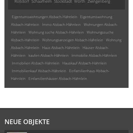
Roßdorf
Schaafheim
Stockstadt
Wörth
Zwingenberg
Eigentumswohnungen Alsbach-Hähnlein
Eigentumswohnung
Alsbach-Hähnlein
Immo Alsbach-Hähnlein
Wohnungen Alsbach-
Hähnlein
Wohnung suche Alsbach-Hähnlein
Wohnungssuche
Alsbach-Hähnlein
Wohnungsanzeigen Alsbach-Hähnlein
Wohnung
Alsbach-Hähnlein
Haus Alsbach-Hähnlein
Häuser Alsbach-
Hähnlein
kaufen Alsbach-Hähnlein
Immobilie Alsbach-Hähnlein
Immobilien Alsbach-Hähnlein
Hauskauf Alsbach-Hähnlein
Immobilienkauf Alsbach-Hähnlein
Einfamilienhaus Alsbach-
Hähnlein
Einfamilienhäuser Alsbach-Hähnlein
NEUE OBJEKTE