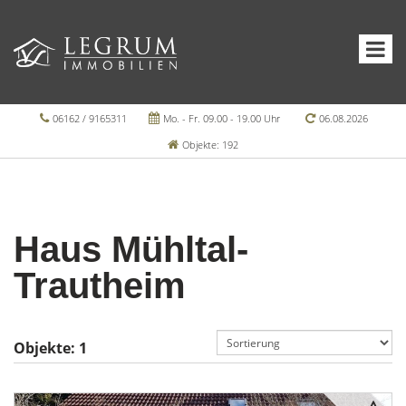
06162 / 9165311
Mo. - Fr. 09.00 - 19.00 Uhr
06.08.2026
Objekte: 192
Haus Mühltal-
Trautheim
Objekte:
1