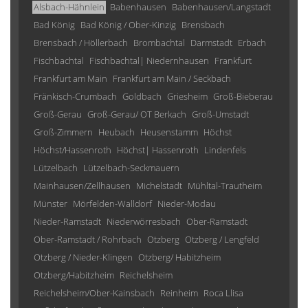
Alsbach-Hähnlein
Babenhausen
Babenhausen/Langstadt
Bad König
Bad König / Ober-Kinzig
Brensbach
Brensbach / Höllerbach
Brombachtal
Darmstadt
Erbach
Fischbachtal
Fischbachtal| Niedernhausen
Frankfurt
Frankfurt am Main
Frankfurt am Main / Seckbach
Fränkisch-Crumbach
Goldbach
Griesheim
Groß-Bieberau
Groß-Gerau
Groß-Gerau/ OT Berkach
Groß-Umstadt
Groß-Zimmern
Heubach
Heusenstamm
Höchst
Höchst/Hassenroth
Höchst| Hassenroth
Lindenfels
Lützelbach
Lützelbach-Seckmauern
Mainhausen/Zellhausen
Michelstadt
Mühltal-Trautheim
Münster
Mörfelden-Walldorf
Nieder-Modau
Nieder-Ramstadt
Niederwörresbach
Ober-Ramstadt
Ober-Ramstadt / Rohrbach
Otzberg
Otzberg / Lengfeld
Otzberg / Nieder-Klingen
Otzberg/ Habitzheim
Otzberg/Habitzheim
Reichelsheim
Reichelsheim/Ober-Kainsbach
Reinheim
Roca Llisa