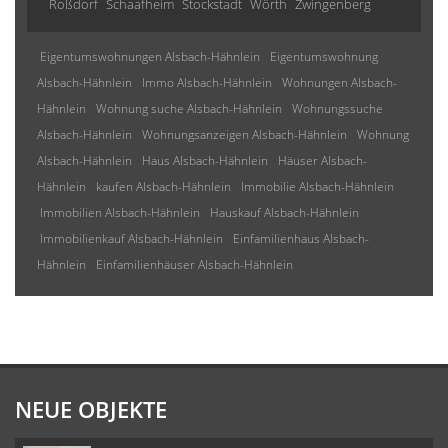
Roßdorf
Schaafheim
Stockstadt
Wörth
Zwingenberg
Eigentumswohnungen Alsbach-Hähnlein
Eigentumswohnung
Alsbach-Hähnlein
Immo Alsbach-Hähnlein
Wohnungen Alsbach-
Hähnlein
Wohnung suche Alsbach-Hähnlein
Wohnungssuche
Alsbach-Hähnlein
Wohnungsanzeigen Alsbach-Hähnlein
Wohnung
Alsbach-Hähnlein
Haus Alsbach-Hähnlein
Häuser Alsbach-
Hähnlein
kaufen Alsbach-Hähnlein
Immobilie Alsbach-Hähnlein
Immobilien Alsbach-Hähnlein
Hauskauf Alsbach-Hähnlein
Immobilienkauf Alsbach-Hähnlein
Einfamilienhaus Alsbach-
Hähnlein
Einfamilienhäuser Alsbach-Hähnlein
NEUE OBJEKTE