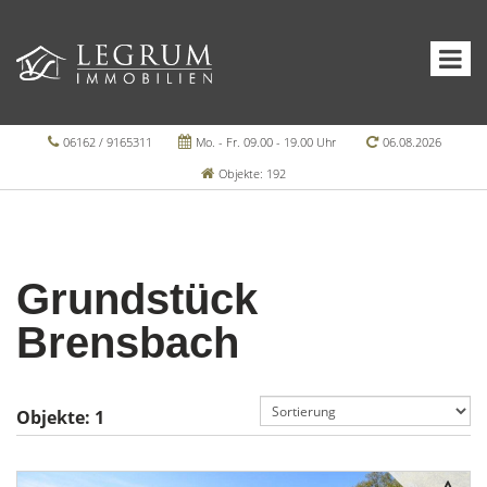
06162 / 9165311
Mo. - Fr. 09.00 - 19.00 Uhr
06.08.2026
Objekte: 192
Grundstück
Brensbach
Objekte:
1