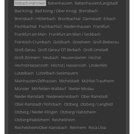
Alsbach-Hähnlein
Babenhausen
Babenhausen/Langstadt
Bad König
Bad König / Ober-Kinzig
Brensbach
Brensbach / Höllerbach
Brombachtal
Darmstadt
Erbach
Fischbachtal
Fischbachtal| Niedernhausen
Frankfurt
Frankfurt am Main
Frankfurt am Main / Seckbach
Fränkisch-Crumbach
Goldbach
Griesheim
Groß-Bieberau
Groß-Gerau
Groß-Gerau/ OT Berkach
Groß-Umstadt
Groß-Zimmern
Heubach
Heusenstamm
Höchst
Höchst/Hassenroth
Höchst| Hassenroth
Lindenfels
Lützelbach
Lützelbach-Seckmauern
Mainhausen/Zellhausen
Michelstadt
Mühltal-Trautheim
Münster
Mörfelden-Walldorf
Nieder-Modau
Nieder-Ramstadt
Niederwörresbach
Ober-Ramstadt
Ober-Ramstadt / Rohrbach
Otzberg
Otzberg / Lengfeld
Otzberg / Nieder-Klingen
Otzberg/ Habitzheim
Otzberg/Habitzheim
Reichelsheim
Reichelsheim/Ober-Kainsbach
Reinheim
Roca Llisa