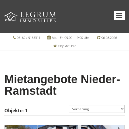
06162 / 9165311
Mo. - Fr. 09.00 - 19.00 Uhr
06.08.2026
Objekte: 192
Mietangebote Nieder-
Ramstadt
Objekte:
1