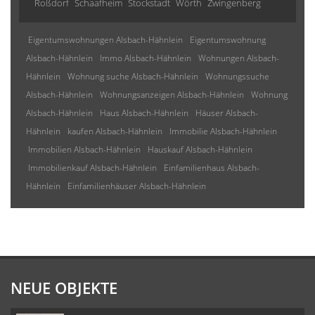
Roßdorf
Schaafheim
Stockstadt
Wörth
Zwingenberg
Eigentumswohnungen Alsbach-Hähnlein
Eigentumswohnung
Alsbach-Hähnlein
Immo Alsbach-Hähnlein
Wohnungen Alsbach-
Hähnlein
Wohnung suche Alsbach-Hähnlein
Wohnungssuche
Alsbach-Hähnlein
Wohnungsanzeigen Alsbach-Hähnlein
Wohnung
Alsbach-Hähnlein
Haus Alsbach-Hähnlein
Häuser Alsbach-
Hähnlein
kaufen Alsbach-Hähnlein
Immobilie Alsbach-Hähnlein
Immobilien Alsbach-Hähnlein
Hauskauf Alsbach-Hähnlein
Immobilienkauf Alsbach-Hähnlein
Einfamilienhaus Alsbach-
Hähnlein
Einfamilienhäuser Alsbach-Hähnlein
NEUE OBJEKTE