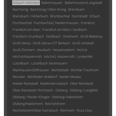
Alsbach-Hähnlein
Babenhausen
Babenhausen/Langstadt
Bad König
Bad König / Ober-Kinzig
Brensbach
Brensbach / Höllerbach
Brombachtal
Darmstadt
Erbach
Fischbachtal
Fischbachtal| Niedernhausen
Frankfurt
Frankfurt am Main
Frankfurt am Main / Seckbach
Fränkisch-Crumbach
Goldbach
Griesheim
Groß-Bieberau
Groß-Gerau
Groß-Gerau/ OT Berkach
Groß-Umstadt
Groß-Zimmern
Heubach
Heusenstamm
Höchst
Höchst/Hassenroth
Höchst| Hassenroth
Lindenfels
Lützelbach
Lützelbach-Seckmauern
Mainhausen/Zellhausen
Michelstadt
Mühltal-Trautheim
Münster
Mörfelden-Walldorf
Nieder-Modau
Nieder-Ramstadt
Niederwörresbach
Ober-Ramstadt
Ober-Ramstadt / Rohrbach
Otzberg
Otzberg / Lengfeld
Otzberg / Nieder-Klingen
Otzberg/ Habitzheim
Otzberg/Habitzheim
Reichelsheim
Reichelsheim/Ober-Kainsbach
Reinheim
Roca Llisa