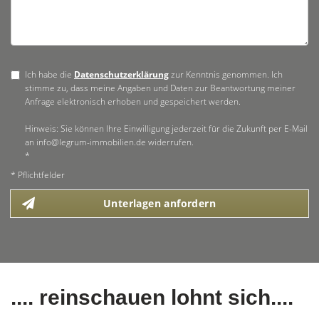
Ich habe die
Datenschutzerklärung
zur Kenntnis genommen. Ich
stimme zu, dass meine Angaben und Daten zur Beantwortung meiner
Anfrage elektronisch erhoben und gespeichert werden.
Hinweis: Sie können Ihre Einwilligung jederzeit für die Zukunft per E-Mail
an info@legrum-immobilien.de widerrufen.
*
* Pflichtfelder
Unterlagen anfordern
.... reinschauen lohnt sich....