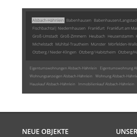
Alsbach-Hähnlein
Babenhausen
Babenhausen/Langstad
Fischbachtal| Niedernhausen
Frankfurt
Frankfurt am Ma
Groß-Umstadt
Groß-Zimmern
Heubach
Heusenstamm
Michelstadt
Mühltal-Trautheim
Münster
Mörfelden-Wall
Otzberg / Nieder-Klingen
Otzberg/ Habitzheim
Otzberg/H
Eigentumswohnungen Alsbach-Hähnlein
Eigentumswohnung Al
Wohnungsanzeigen Alsbach-Hähnlein
Wohnung Alsbach-Hähnl
Hauskauf Alsbach-Hähnlein
Immobilienkauf Alsbach-Hähnlein
NEUE OBJEKTE
UNSER