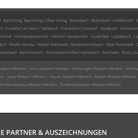
t
Bad König
Bad König / Ober-Kinzig
Brensbach
Brensbach / Höllerbach
in
Frankfurt am Main / Seckbach
Fränkisch-Crumbach
Goldbach
Grieshei
Höchst
Höchst/Hassenroth
Höchst| Hassenroth
Lindenfels
Lützelbach
Lü
dorf
Nieder-Modau
Nieder-Ramstadt
Niederwörresbach
Ober-Ramstadt
O
abitzheim
Reichelsheim
Reichelsheim/Ober-Kainsbach
Reinheim
Roca Llis
sbach-Hähnlein
Immo Alsbach-Hähnlein
Wohnungen Alsbach-Hähnlein
Wohnun
ein
Haus Alsbach-Hähnlein
Häuser Alsbach-Hähnlein
kaufen Alsbach-Hähnlein
Einfamilienhaus Alsbach-Hähnlein
Einfamilienhäuser Alsbach-Hähnlein
E PARTNER & AUSZEICHNUNGEN