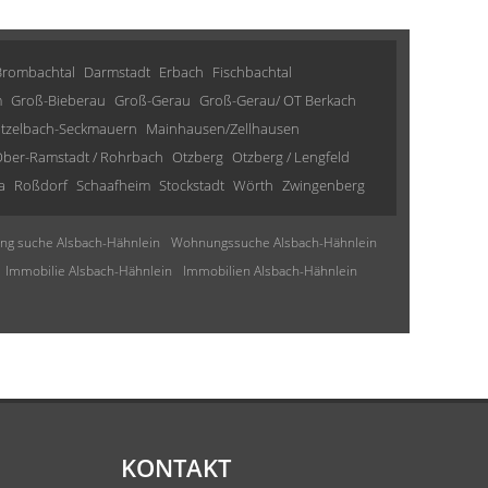
Brombachtal
Darmstadt
Erbach
Fischbachtal
m
Groß-Bieberau
Groß-Gerau
Groß-Gerau/ OT Berkach
tzelbach-Seckmauern
Mainhausen/Zellhausen
ber-Ramstadt / Rohrbach
Otzberg
Otzberg / Lengfeld
a
Roßdorf
Schaafheim
Stockstadt
Wörth
Zwingenberg
g suche Alsbach-Hähnlein
Wohnungssuche Alsbach-Hähnlein
Immobilie Alsbach-Hähnlein
Immobilien Alsbach-Hähnlein
KONTAKT