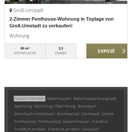
Groß-Umstadt
2-Zimmer Penthouse-Wohnung in Toplage von
Groß-Umstadt zu verkaufen!
Wohnung
89 m²
2,5
WOHNFLÄCHE
ZIMMER
Alsbach-Hähnlein
Babenhausen
Babenhausen/Langstadt
Bad König
Bad König / Ober-Kinzig
Brensbach
Brensbach / Höllerbach
Brombachtal
Darmstadt
Erbach
Fischbachtal
Fischbachtal| Niedernhausen
Frankfurt
Frankfurt am Main
Frankfurt am Main / Seckbach