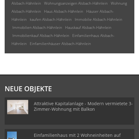
Alsbach-Hähnlein
Wohnungsanzeigen Alsbach-Hähnlein
Wohnung
Alsbach-Hähnlein
Haus Alsbach-Hähnlein
Häuser Alsbach-
Hähnlein
kaufen Alsbach-Hähnlein
Immobilie Alsbach-Hähnlein
Immobilien Alsbach-Hähnlein
Hauskauf Alsbach-Hähnlein
Immobilienkauf Alsbach-Hähnlein
Einfamilienhaus Alsbach-
Hähnlein
Einfamilienhäuser Alsbach-Hähnlein
NEUE OBJEKTE
Attraktive Kapitalanlage - Modern vermietete 3-
Zimmer-Wohnung mit Balkon
Einfamilienhaus mit 2 Wohneinheiten auf