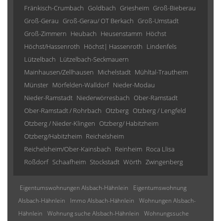
Fränkisch-Crumbach
Goldbach
Griesheim
Groß-Bieberau
Groß-Gerau
Groß-Gerau/ OT Berkach
Groß-Umstadt
Groß-Zimmern
Heubach
Heusenstamm
Höchst
Höchst/Hassenroth
Höchst| Hassenroth
Lindenfels
Lützelbach
Lützelbach-Seckmauern
Mainhausen/Zellhausen
Michelstadt
Mühltal-Trautheim
Münster
Mörfelden-Walldorf
Nieder-Modau
Nieder-Ramstadt
Niederwörresbach
Ober-Ramstadt
Ober-Ramstadt / Rohrbach
Otzberg
Otzberg / Lengfeld
Otzberg / Nieder-Klingen
Otzberg/ Habitzheim
Otzberg/Habitzheim
Reichelsheim
Reichelsheim/Ober-Kainsbach
Reinheim
Roca Llisa
Roßdorf
Schaafheim
Stockstadt
Wörth
Zwingenberg
Eigentumswohnungen Alsbach-Hähnlein
Eigentumswohnung
Alsbach-Hähnlein
Immo Alsbach-Hähnlein
Wohnungen Alsbach-
Hähnlein
Wohnung suche Alsbach-Hähnlein
Wohnungssuche