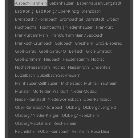
Alsbach-Hähnlein
Babenhausen
Babenhausen/Langstadt
Bad König
Bad König / Ober-Kinzig
Brensbach
Brensbach / Höllerbach
Brombachtal
Darmstadt
Erbach
Fischbachtal
Fischbachtal| Niedernhausen
Frankfurt
Frankfurt am Main
Frankfurt am Main / Seckbach
Fränkisch-Crumbach
Goldbach
Griesheim
Groß-Bieberau
Groß-Gerau
Groß-Gerau/ OT Berkach
Groß-Umstadt
Groß-Zimmern
Heubach
Heusenstamm
Höchst
Höchst/Hassenroth
Höchst| Hassenroth
Lindenfels
Lützelbach
Lützelbach-Seckmauern
Mainhausen/Zellhausen
Michelstadt
Mühltal-Trautheim
Münster
Mörfelden-Walldorf
Nieder-Modau
Nieder-Ramstadt
Niederwörresbach
Ober-Ramstadt
Ober-Ramstadt / Rohrbach
Otzberg
Otzberg / Lengfeld
Otzberg / Nieder-Klingen
Otzberg/ Habitzheim
Otzberg/Habitzheim
Reichelsheim
Reichelsheim/Ober-Kainsbach
Reinheim
Roca Llisa