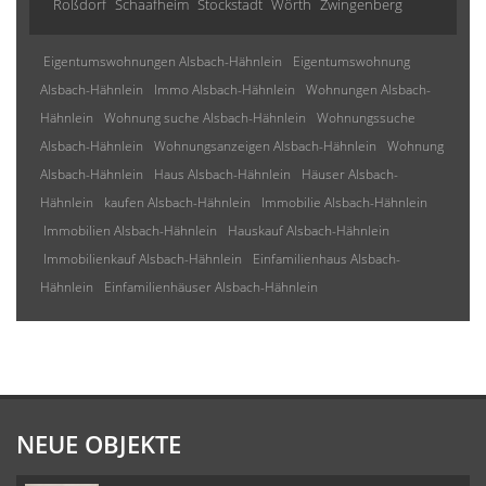
Roßdorf
Schaafheim
Stockstadt
Wörth
Zwingenberg
Eigentumswohnungen Alsbach-Hähnlein
Eigentumswohnung
Alsbach-Hähnlein
Immo Alsbach-Hähnlein
Wohnungen Alsbach-
Hähnlein
Wohnung suche Alsbach-Hähnlein
Wohnungssuche
Alsbach-Hähnlein
Wohnungsanzeigen Alsbach-Hähnlein
Wohnung
Alsbach-Hähnlein
Haus Alsbach-Hähnlein
Häuser Alsbach-
Hähnlein
kaufen Alsbach-Hähnlein
Immobilie Alsbach-Hähnlein
Immobilien Alsbach-Hähnlein
Hauskauf Alsbach-Hähnlein
Immobilienkauf Alsbach-Hähnlein
Einfamilienhaus Alsbach-
Hähnlein
Einfamilienhäuser Alsbach-Hähnlein
NEUE OBJEKTE