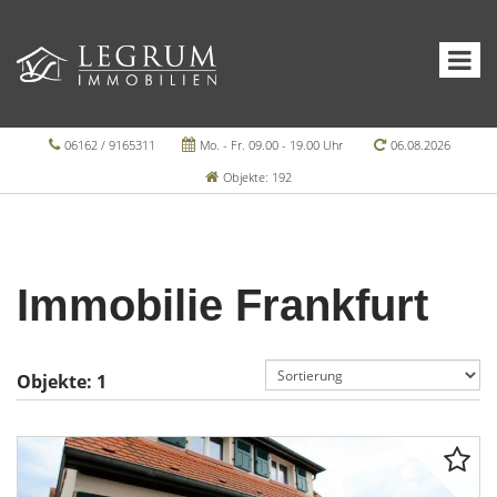
06162 / 9165311
Mo. - Fr. 09.00 - 19.00 Uhr
06.08.2026
Objekte: 192
Immobilie Frankfurt
Objekte:
1