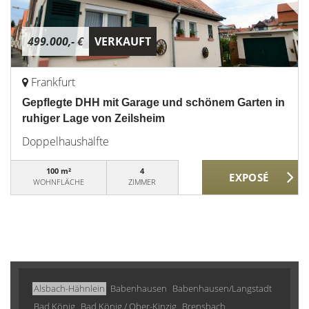
499.000,- €
VERKAUFT
Frankfurt
Gepflegte DHH mit Garage und schönem Garten in
ruhiger Lage von Zeilsheim
Doppelhaushälfte
100 m²
4
WOHNFLÄCHE
ZIMMER
Alsbach-Hähnlein
Babenhausen
Babenhausen/Langstadt
Bad König
Bad König / Ober-Kinzig
Brensbach