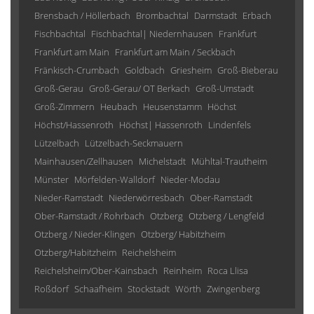
Brensbach / Höllerbach
Brombachtal
Darmstadt
Erbach
Fischbachtal
Fischbachtal| Niedernhausen
Frankfurt
Frankfurt am Main
Frankfurt am Main / Seckbach
Fränkisch-Crumbach
Goldbach
Griesheim
Groß-Bieberau
Groß-Gerau
Groß-Gerau/ OT Berkach
Groß-Umstadt
Groß-Zimmern
Heubach
Heusenstamm
Höchst
Höchst/Hassenroth
Höchst| Hassenroth
Lindenfels
Lützelbach
Lützelbach-Seckmauern
Mainhausen/Zellhausen
Michelstadt
Mühltal-Trautheim
Münster
Mörfelden-Walldorf
Nieder-Modau
Nieder-Ramstadt
Niederwörresbach
Ober-Ramstadt
Ober-Ramstadt / Rohrbach
Otzberg
Otzberg / Lengfeld
Otzberg / Nieder-Klingen
Otzberg/ Habitzheim
Otzberg/Habitzheim
Reichelsheim
Reichelsheim/Ober-Kainsbach
Reinheim
Roca Llisa
Roßdorf
Schaafheim
Stockstadt
Wörth
Zwingenberg