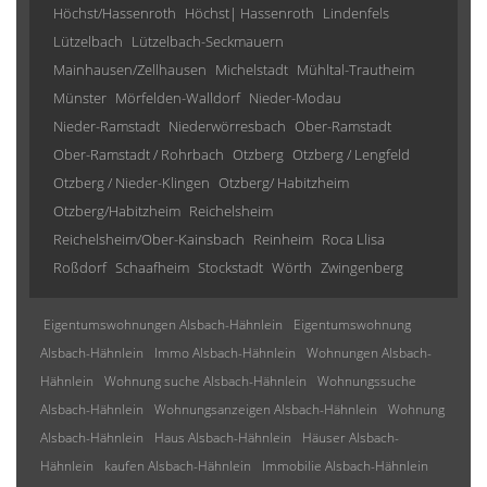
Höchst/Hassenroth
Höchst| Hassenroth
Lindenfels
Lützelbach
Lützelbach-Seckmauern
Mainhausen/Zellhausen
Michelstadt
Mühltal-Trautheim
Münster
Mörfelden-Walldorf
Nieder-Modau
Nieder-Ramstadt
Niederwörresbach
Ober-Ramstadt
Ober-Ramstadt / Rohrbach
Otzberg
Otzberg / Lengfeld
Otzberg / Nieder-Klingen
Otzberg/ Habitzheim
Otzberg/Habitzheim
Reichelsheim
Reichelsheim/Ober-Kainsbach
Reinheim
Roca Llisa
Roßdorf
Schaafheim
Stockstadt
Wörth
Zwingenberg
Eigentumswohnungen Alsbach-Hähnlein
Eigentumswohnung
Alsbach-Hähnlein
Immo Alsbach-Hähnlein
Wohnungen Alsbach-
Hähnlein
Wohnung suche Alsbach-Hähnlein
Wohnungssuche
Alsbach-Hähnlein
Wohnungsanzeigen Alsbach-Hähnlein
Wohnung
Alsbach-Hähnlein
Haus Alsbach-Hähnlein
Häuser Alsbach-
Hähnlein
kaufen Alsbach-Hähnlein
Immobilie Alsbach-Hähnlein