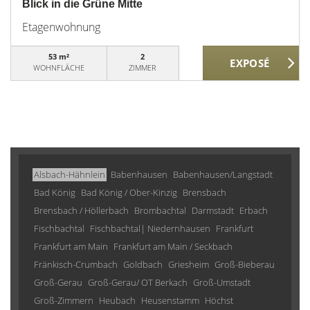
Blick in die Grüne Mitte
Etagenwohnung
53 m²
2
WOHNFLÄCHE
ZIMMER
Alsbach-Hähnlein
Babenhausen
Babenhausen/Langstadt
Bad König
Bad König / Ober-Kinzig
Brensbach
Brensbach / Höllerbach
Brombachtal
Darmstadt
Erbach
Fischbachtal
Fischbachtal| Niedernhausen
Frankfurt
Frankfurt am Main
Frankfurt am Main / Seckbach
Fränkisch-Crumbach
Goldbach
Griesheim
Groß-Bieberau
Groß-Gerau
Groß-Gerau/ OT Berkach
Groß-Umstadt
Groß-Zimmern
Heubach
Heusenstamm
Höchst