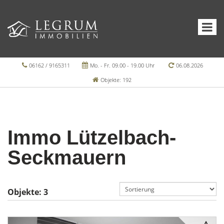
06162 / 9165311
Mo. - Fr. 09.00 - 19.00 Uhr
06.08.2026
Objekte: 192
Immo Lützelbach-
Seckmauern
Objekte:
3