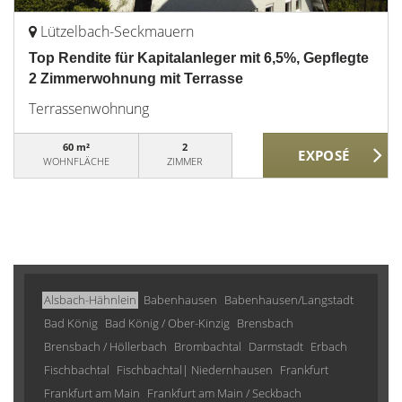
Lützelbach-Seckmauern
Top Rendite für Kapitalanleger mit 6,5%, Gepflegte
2 Zimmerwohnung mit Terrasse
Terrassenwohnung
60 m²
2
WOHNFLÄCHE
ZIMMER
Alsbach-Hähnlein
Babenhausen
Babenhausen/Langstadt
Bad König
Bad König / Ober-Kinzig
Brensbach
Brensbach / Höllerbach
Brombachtal
Darmstadt
Erbach
Fischbachtal
Fischbachtal| Niedernhausen
Frankfurt
Frankfurt am Main
Frankfurt am Main / Seckbach