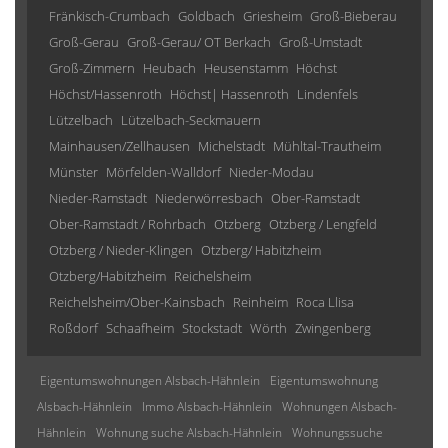
Fränkisch-Crumbach
Goldbach
Griesheim
Groß-Bieberau
Groß-Gerau
Groß-Gerau/ OT Berkach
Groß-Umstadt
Groß-Zimmern
Heubach
Heusenstamm
Höchst
Höchst/Hassenroth
Höchst| Hassenroth
Lindenfels
Lützelbach
Lützelbach-Seckmauern
Mainhausen/Zellhausen
Michelstadt
Mühltal-Trautheim
Münster
Mörfelden-Walldorf
Nieder-Modau
Nieder-Ramstadt
Niederwörresbach
Ober-Ramstadt
Ober-Ramstadt / Rohrbach
Otzberg
Otzberg / Lengfeld
Otzberg / Nieder-Klingen
Otzberg/ Habitzheim
Otzberg/Habitzheim
Reichelsheim
Reichelsheim/Ober-Kainsbach
Reinheim
Roca Llisa
Roßdorf
Schaafheim
Stockstadt
Wörth
Zwingenberg
Eigentumswohnungen Alsbach-Hähnlein
Eigentumswohnung
Alsbach-Hähnlein
Immo Alsbach-Hähnlein
Wohnungen Alsbach-
Hähnlein
Wohnung suche Alsbach-Hähnlein
Wohnungssuche