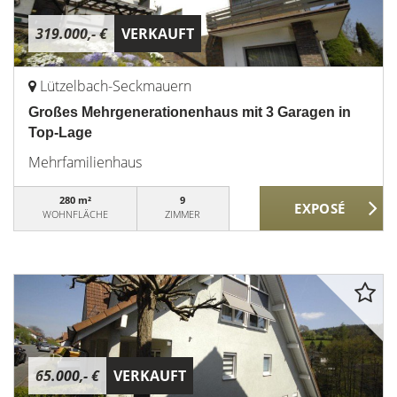
319.000,- €
VERKAUFT
Lützelbach-Seckmauern
Großes Mehrgenerationenhaus mit 3 Garagen in
Top-Lage
Mehrfamilienhaus
280 m²
9
WOHNFLÄCHE
ZIMMER
65.000,- €
VERKAUFT