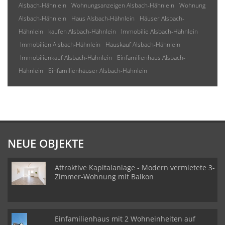
Alsbach-Hähnlein
Wohnungsanzeigen Alsbach-Hähnlein
Wohnung
Alsbach-Hähnlein
Haus Alsbach-Hähnlein
Häuser Alsbach-
Hähnlein
kaufen Alsbach-Hähnlein
Immobilie Alsbach-Hähnlein
Immobilien Alsbach-Hähnlein
Hauskauf Alsbach-Hähnlein
Immobilienkauf Alsbach-Hähnlein
Einfamilienhaus Alsbach-
Hähnlein
Einfamilienhäuser Alsbach-Hähnlein
NEUE OBJEKTE
Attraktive Kapitalanlage - Modern vermietete 3-
Zimmer-Wohnung mit Balkon
Einfamilienhaus mit 2 Wohneinheiten auf