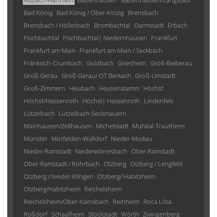
Alsbach-Hähnlein
Babenhausen
Babenhausen/Langstadt
Bad König
Bad König / Ober-Kinzig
Brensbach
Brensbach / Höllerbach
Brombachtal
Darmstadt
Erbach
Fischbachtal
Fischbachtal| Niedernhausen
Frankfurt
Frankfurt am Main
Frankfurt am Main / Seckbach
Fränkisch-Crumbach
Goldbach
Griesheim
Groß-Bieberau
Groß-Gerau
Groß-Gerau/ OT Berkach
Groß-Umstadt
Groß-Zimmern
Heubach
Heusenstamm
Höchst
Höchst/Hassenroth
Höchst| Hassenroth
Lindenfels
Lützelbach
Lützelbach-Seckmauern
Mainhausen/Zellhausen
Michelstadt
Mühltal-Trautheim
Münster
Mörfelden-Walldorf
Nieder-Modau
Nieder-Ramstadt
Niederwörresbach
Ober-Ramstadt
Ober-Ramstadt / Rohrbach
Otzberg
Otzberg / Lengfeld
Otzberg / Nieder-Klingen
Otzberg/ Habitzheim
Otzberg/Habitzheim
Reichelsheim
Reichelsheim/Ober-Kainsbach
Reinheim
Roca Llisa
Roßdorf
Schaafheim
Stockstadt
Wörth
Zwingenberg