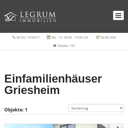
06162 / 9165311
Mo. - Fr. 09.00 - 19.00 Uhr
06.08.2026
Objekte: 192
Einfamilienhäuser
Griesheim
Objekte:
1