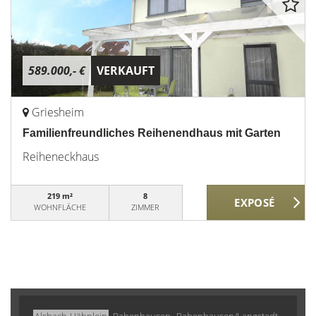
589.000,- €
VERKAUFT
Griesheim
Familienfreundliches Reihenendhaus mit Garten
Reiheneckhaus
219 m²
8
WOHNFLÄCHE
ZIMMER