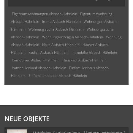
Eigentumswohnungen Alsbach-Hähnlein
Eigentumswohnung
Alsbach-Hähnlein
Immo Alsbach-Hähnlein
Wohnungen Alsbach-
Hähnlein
Wohnung suche Alsbach-Hähnlein
Wohnungssuche
Alsbach-Hähnlein
Wohnungsanzeigen Alsbach-Hähnlein
Wohnung
Alsbach-Hähnlein
Haus Alsbach-Hähnlein
Häuser Alsbach-
Hähnlein
kaufen Alsbach-Hähnlein
Immobilie Alsbach-Hähnlein
Immobilien Alsbach-Hähnlein
Hauskauf Alsbach-Hähnlein
Immobilienkauf Alsbach-Hähnlein
Einfamilienhaus Alsbach-
Hähnlein
Einfamilienhäuser Alsbach-Hähnlein
NEUE OBJEKTE
Attraktive Kapitalanlage - Modern vermietete 3-