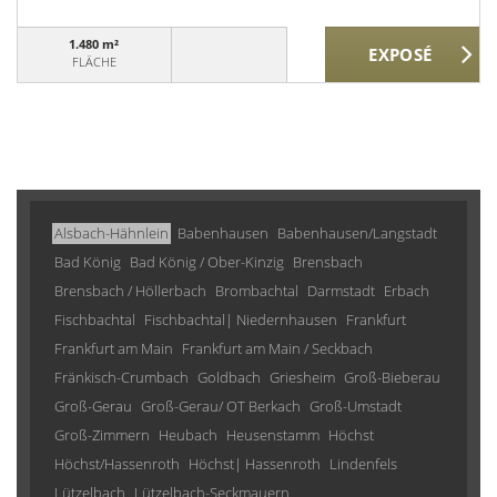
1.480 m²
FLÄCHE
Alsbach-Hähnlein
Babenhausen
Babenhausen/Langstadt
Bad König
Bad König / Ober-Kinzig
Brensbach
Brensbach / Höllerbach
Brombachtal
Darmstadt
Erbach
Fischbachtal
Fischbachtal| Niedernhausen
Frankfurt
Frankfurt am Main
Frankfurt am Main / Seckbach
Fränkisch-Crumbach
Goldbach
Griesheim
Groß-Bieberau
Groß-Gerau
Groß-Gerau/ OT Berkach
Groß-Umstadt
Groß-Zimmern
Heubach
Heusenstamm
Höchst
Höchst/Hassenroth
Höchst| Hassenroth
Lindenfels
Lützelbach
Lützelbach-Seckmauern