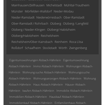
Mainhausen/Zellhausen
Michelstadt
Mühltal-Trautheim
Münster
Mörfelden-Walldorf
Nieder-Modau
Nieder-Ramstadt
Niederwörresbach
Ober-Ramstadt
Ober-Ramstadt / Rohrbach
Otzberg
Otzberg / Lengfeld
Otzberg / Nieder-Klingen
Otzberg/ Habitzheim
Otzberg/Habitzheim
Reichelsheim
Reichelsheim/Ober-Kainsbach
Reinheim
Roca Llisa
Roßdorf
Schaafheim
Stockstadt
Wörth
Zwingenberg
Eigentumswohnungen Alsbach-Hähnlein
Eigentumswohnung
Alsbach-Hähnlein
Immo Alsbach-Hähnlein
Wohnungen Alsbach-
Hähnlein
Wohnung suche Alsbach-Hähnlein
Wohnungssuche
Alsbach-Hähnlein
Wohnungsanzeigen Alsbach-Hähnlein
Wohnung
Alsbach-Hähnlein
Haus Alsbach-Hähnlein
Häuser Alsbach-
Hähnlein
kaufen Alsbach-Hähnlein
Immobilie Alsbach-Hähnlein
Immobilien Alsbach-Hähnlein
Hauskauf Alsbach-Hähnlein
Immobilienkauf Alsbach-Hähnlein
Einfamilienhaus Alsbach-