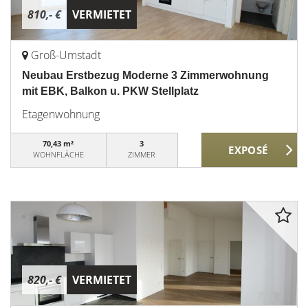
810,- €
VERMIETET
Groß-Umstadt
Neubau Erstbezug Moderne 3 Zimmerwohnung
mit EBK, Balkon u. PKW Stellplatz
Etagenwohnung
70,43 m²
3
WOHNFLÄCHE
ZIMMER
820,- €
VERMIETET