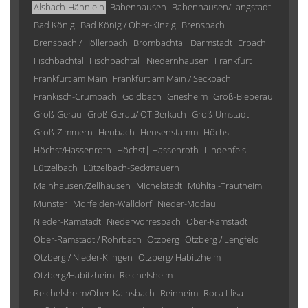
Alsbach-Hähnlein
Babenhausen
Babenhausen/Langstadt
Bad König
Bad König / Ober-Kinzig
Brensbach
Brensbach / Höllerbach
Brombachtal
Darmstadt
Erbach
Fischbachtal
Fischbachtal| Niedernhausen
Frankfurt
Frankfurt am Main
Frankfurt am Main / Seckbach
Fränkisch-Crumbach
Goldbach
Griesheim
Groß-Bieberau
Groß-Gerau
Groß-Gerau/ OT Berkach
Groß-Umstadt
Groß-Zimmern
Heubach
Heusenstamm
Höchst
Höchst/Hassenroth
Höchst| Hassenroth
Lindenfels
Lützelbach
Lützelbach-Seckmauern
Mainhausen/Zellhausen
Michelstadt
Mühltal-Trautheim
Münster
Mörfelden-Walldorf
Nieder-Modau
Nieder-Ramstadt
Niederwörresbach
Ober-Ramstadt
Ober-Ramstadt / Rohrbach
Otzberg
Otzberg / Lengfeld
Otzberg / Nieder-Klingen
Otzberg/ Habitzheim
Otzberg/Habitzheim
Reichelsheim
Reichelsheim/Ober-Kainsbach
Reinheim
Roca Llisa