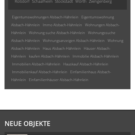
Roßdorf
Schaafheim
Stockstadt
Wörth
Zwingenberg
Eigentumswohnungen Alsbach-Hähnlein
Eigentumswohnung
Alsbach-Hähnlein
Immo Alsbach-Hähnlein
Wohnungen Alsbach-
Hähnlein
Wohnung suche Alsbach-Hähnlein
Wohnungssuche
Alsbach-Hähnlein
Wohnungsanzeigen Alsbach-Hähnlein
Wohnung
Alsbach-Hähnlein
Haus Alsbach-Hähnlein
Häuser Alsbach-
Hähnlein
kaufen Alsbach-Hähnlein
Immobilie Alsbach-Hähnlein
Immobilien Alsbach-Hähnlein
Hauskauf Alsbach-Hähnlein
Immobilienkauf Alsbach-Hähnlein
Einfamilienhaus Alsbach-
Hähnlein
Einfamilienhäuser Alsbach-Hähnlein
NEUE OBJEKTE