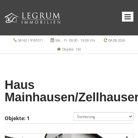
06162 / 9165311
Mo. - Fr. 09.00 - 19.00 Uhr
06.08.2026
Objekte: 192
Haus
Mainhausen/Zellhause
Objekte:
1