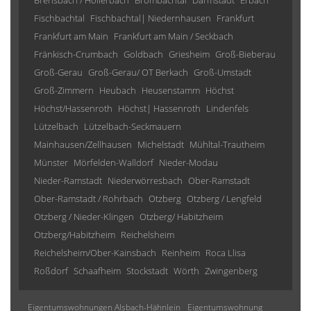
Brensbach / Höllerbach
Brombachtal
Darmstadt
Erbach
Fischbachtal
Fischbachtal| Niedernhausen
Frankfurt
Frankfurt am Main
Frankfurt am Main / Seckbach
Fränkisch-Crumbach
Goldbach
Griesheim
Groß-Bieberau
Groß-Gerau
Groß-Gerau/ OT Berkach
Groß-Umstadt
Groß-Zimmern
Heubach
Heusenstamm
Höchst
Höchst/Hassenroth
Höchst| Hassenroth
Lindenfels
Lützelbach
Lützelbach-Seckmauern
Mainhausen/Zellhausen
Michelstadt
Mühltal-Trautheim
Münster
Mörfelden-Walldorf
Nieder-Modau
Nieder-Ramstadt
Niederwörresbach
Ober-Ramstadt
Ober-Ramstadt / Rohrbach
Otzberg
Otzberg / Lengfeld
Otzberg / Nieder-Klingen
Otzberg/ Habitzheim
Otzberg/Habitzheim
Reichelsheim
Reichelsheim/Ober-Kainsbach
Reinheim
Roca Llisa
Roßdorf
Schaafheim
Stockstadt
Wörth
Zwingenberg
Eigentumswohnungen Alsbach-Hähnlein
Eigentumswohnung