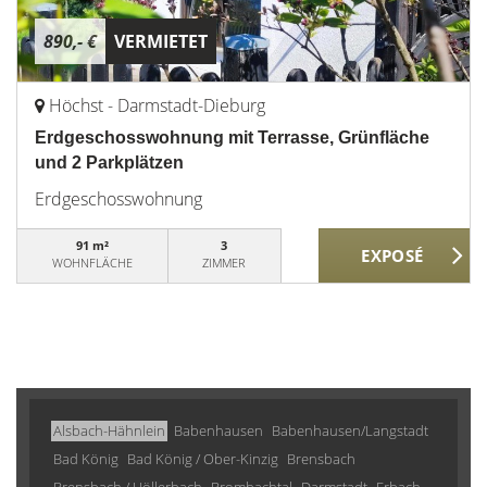
890,- €
VERMIETET
Höchst - Darmstadt-Dieburg
Erdgeschosswohnung mit Terrasse, Grünfläche
und 2 Parkplätzen
Erdgeschosswohnung
91 m²
3
WOHNFLÄCHE
ZIMMER
Alsbach-Hähnlein
Babenhausen
Babenhausen/Langstadt
Bad König
Bad König / Ober-Kinzig
Brensbach