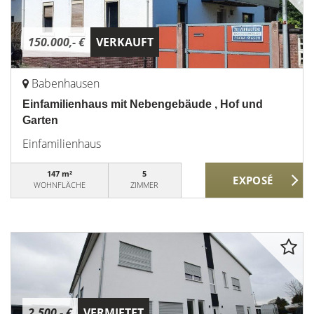
150.000,- €
VERKAUFT
Babenhausen
Einfamilienhaus mit Nebengebäude , Hof und
Garten
Einfamilienhaus
147 m²
5
WOHNFLÄCHE
ZIMMER
2.500,- €
VERMIETET