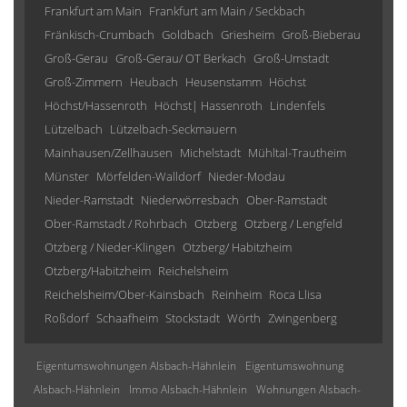
Frankfurt am Main
Frankfurt am Main / Seckbach
Fränkisch-Crumbach
Goldbach
Griesheim
Groß-Bieberau
Groß-Gerau
Groß-Gerau/ OT Berkach
Groß-Umstadt
Groß-Zimmern
Heubach
Heusenstamm
Höchst
Höchst/Hassenroth
Höchst| Hassenroth
Lindenfels
Lützelbach
Lützelbach-Seckmauern
Mainhausen/Zellhausen
Michelstadt
Mühltal-Trautheim
Münster
Mörfelden-Walldorf
Nieder-Modau
Nieder-Ramstadt
Niederwörresbach
Ober-Ramstadt
Ober-Ramstadt / Rohrbach
Otzberg
Otzberg / Lengfeld
Otzberg / Nieder-Klingen
Otzberg/ Habitzheim
Otzberg/Habitzheim
Reichelsheim
Reichelsheim/Ober-Kainsbach
Reinheim
Roca Llisa
Roßdorf
Schaafheim
Stockstadt
Wörth
Zwingenberg
Eigentumswohnungen Alsbach-Hähnlein
Eigentumswohnung
Alsbach-Hähnlein
Immo Alsbach-Hähnlein
Wohnungen Alsbach-