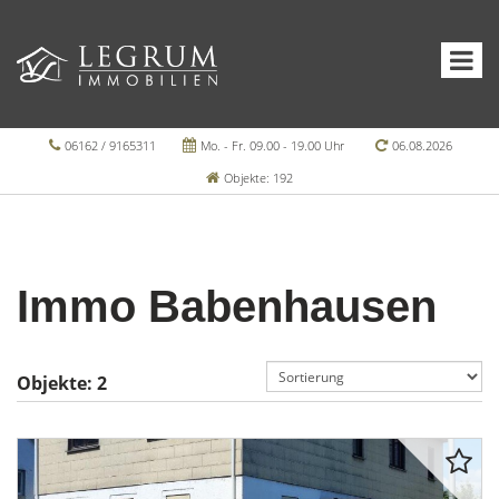
06162 / 9165311
Mo. - Fr. 09.00 - 19.00 Uhr
06.08.2026
Objekte: 192
Immo Babenhausen
Objekte:
2