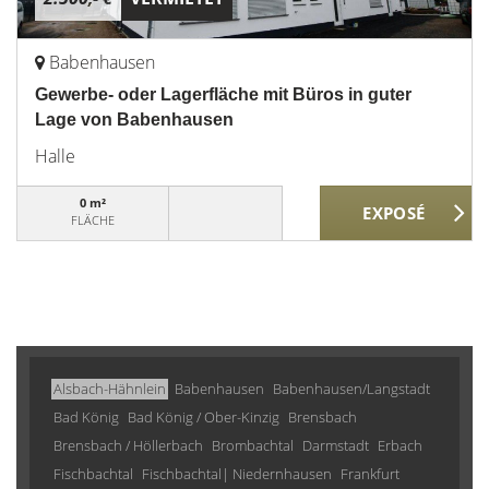
Babenhausen
Gewerbe- oder Lagerfläche mit Büros in guter
Lage von Babenhausen
Halle
0 m²
FLÄCHE
Alsbach-Hähnlein
Babenhausen
Babenhausen/Langstadt
Bad König
Bad König / Ober-Kinzig
Brensbach
Brensbach / Höllerbach
Brombachtal
Darmstadt
Erbach
Fischbachtal
Fischbachtal| Niedernhausen
Frankfurt