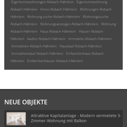
Eigentumswohnungen Alsbach-Hähnlein
Eigentumswohnung
Alsbach-Hähnlein
Immo Alsbach-Hähnlein
Wohnungen Alsbach-
Hähnlein
Wohnung suche Alsbach-Hähnlein
Wohnungssuche
Alsbach-Hähnlein
Wohnungsanzeigen Alsbach-Hähnlein
Wohnung
Alsbach-Hähnlein
Haus Alsbach-Hähnlein
Häuser Alsbach-
Hähnlein
kaufen Alsbach-Hähnlein
Immobilie Alsbach-Hähnlein
Immobilien Alsbach-Hähnlein
Hauskauf Alsbach-Hähnlein
Immobilienkauf Alsbach-Hähnlein
Einfamilienhaus Alsbach-
Hähnlein
Einfamilienhäuser Alsbach-Hähnlein
NEUE OBJEKTE
Attraktive Kapitalanlage - Modern vermietete 3-
Zimmer-Wohnung mit Balkon