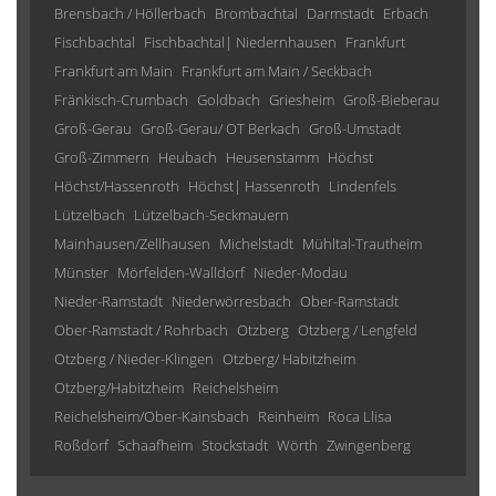
Brensbach / Höllerbach
Brombachtal
Darmstadt
Erbach
Fischbachtal
Fischbachtal| Niedernhausen
Frankfurt
Frankfurt am Main
Frankfurt am Main / Seckbach
Fränkisch-Crumbach
Goldbach
Griesheim
Groß-Bieberau
Groß-Gerau
Groß-Gerau/ OT Berkach
Groß-Umstadt
Groß-Zimmern
Heubach
Heusenstamm
Höchst
Höchst/Hassenroth
Höchst| Hassenroth
Lindenfels
Lützelbach
Lützelbach-Seckmauern
Mainhausen/Zellhausen
Michelstadt
Mühltal-Trautheim
Münster
Mörfelden-Walldorf
Nieder-Modau
Nieder-Ramstadt
Niederwörresbach
Ober-Ramstadt
Ober-Ramstadt / Rohrbach
Otzberg
Otzberg / Lengfeld
Otzberg / Nieder-Klingen
Otzberg/ Habitzheim
Otzberg/Habitzheim
Reichelsheim
Reichelsheim/Ober-Kainsbach
Reinheim
Roca Llisa
Roßdorf
Schaafheim
Stockstadt
Wörth
Zwingenberg