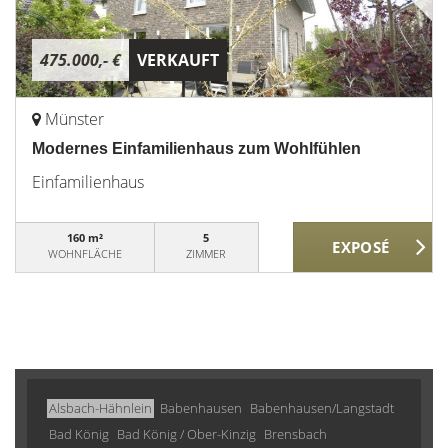
475.000,- €
VERKAUFT
Münster
Modernes Einfamilienhaus zum Wohlfühlen
Einfamilienhaus
160 m²
5
WOHNFLÄCHE
ZIMMER
Alsbach-Hähnlein
Babenhausen
Babenhausen/Langstadt
Bad König
Bad König / Ober-Kinzig
Brensbach