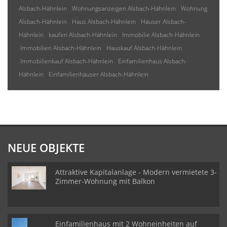
Alsbach-Hähnlein
Wohnungsanzeigen Alsbach-Hähnlein
Wohnung
Alsbach-Hähnlein
Haus Alsbach-Hähnlein
Häuser Alsbach-
Hähnlein
kaufen Alsbach-Hähnlein
Immobilie Alsbach-Hähnlein
Immobilien Alsbach-Hähnlein
Hauskauf Alsbach-Hähnlein
Immobilienkauf Alsbach-Hähnlein
Einfamilienhaus Alsbach-
Hähnlein
Einfamilienhäuser Alsbach-Hähnlein
NEUE OBJEKTE
Attraktive Kapitalanlage - Modern vermietete 3-
Zimmer-Wohnung mit Balkon
Einfamilienhaus mit 2 Wohneinheiten auf