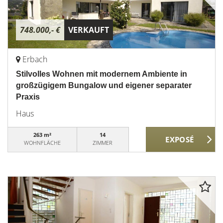
748.000,- €
VERKAUFT
Erbach
Stilvolles Wohnen mit modernem Ambiente in
großzügigem Bungalow und eigener separater
Praxis
Haus
263 m²
14
WOHNFLÄCHE
ZIMMER