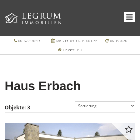
06162 / 9165311
Mo. - Fr. 09.00 - 19.00 Uhr
06.08.2026
Objekte: 192
Haus Erbach
Objekte:
3