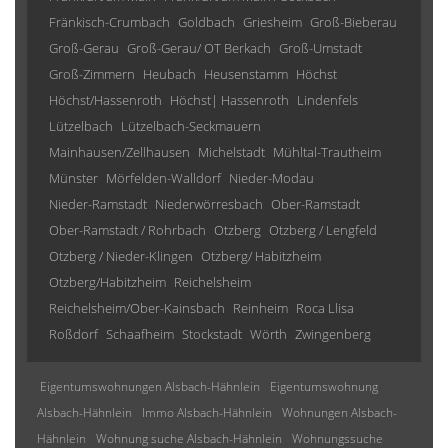
Fränkisch-Crumbach
Goldbach
Griesheim
Groß-Bieberau
Groß-Gerau
Groß-Gerau/ OT Berkach
Groß-Umstadt
Groß-Zimmern
Heubach
Heusenstamm
Höchst
Höchst/Hassenroth
Höchst| Hassenroth
Lindenfels
Lützelbach
Lützelbach-Seckmauern
Mainhausen/Zellhausen
Michelstadt
Mühltal-Trautheim
Münster
Mörfelden-Walldorf
Nieder-Modau
Nieder-Ramstadt
Niederwörresbach
Ober-Ramstadt
Ober-Ramstadt / Rohrbach
Otzberg
Otzberg / Lengfeld
Otzberg / Nieder-Klingen
Otzberg/ Habitzheim
Otzberg/Habitzheim
Reichelsheim
Reichelsheim/Ober-Kainsbach
Reinheim
Roca Llisa
Roßdorf
Schaafheim
Stockstadt
Wörth
Zwingenberg
Eigentumswohnungen Alsbach-Hähnlein
Eigentumswohnung
Alsbach-Hähnlein
Immo Alsbach-Hähnlein
Wohnungen Alsbach-
Hähnlein
Wohnung suche Alsbach-Hähnlein
Wohnungssuche