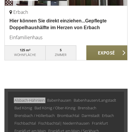
Erbach
Hier können Sie direkt einziehen...Gepflegte
Doppelhaushälfte im Herzen von Erbach
Einfamilienhaus
125 m²
5
WOHNFLÄCHE
ZIMMER
Alsbach-Hähnlein
Babenhausen
Babenhausen/Langstadt
Bad König
Bad König / Ober-Kinzig
Brensbach
Brensbach / Höllerbach
Brombachtal
Darmstadt
Erbach
Fischbachtal
Fischbachtal| Niedernhausen
Frankfurt
Frankfurt am Main
Frankfurt am Main / Seckbach