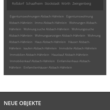
Roßdorf
Schaafheim
Stockstadt
Wörth
Zwingenberg
Eigentumswohnungen Alsbach-Hähnlein
Eigentumswohnung
Alsbach-Hähnlein
Immo Alsbach-Hähnlein
Wohnungen Alsbach-
Hähnlein
Wohnung suche Alsbach-Hähnlein
Wohnungssuche
Alsbach-Hähnlein
Wohnungsanzeigen Alsbach-Hähnlein
Wohnung
Alsbach-Hähnlein
Haus Alsbach-Hähnlein
Häuser Alsbach-
Hähnlein
kaufen Alsbach-Hähnlein
Immobilie Alsbach-Hähnlein
Immobilien Alsbach-Hähnlein
Hauskauf Alsbach-Hähnlein
Immobilienkauf Alsbach-Hähnlein
Einfamilienhaus Alsbach-
Hähnlein
Einfamilienhäuser Alsbach-Hähnlein
NEUE OBJEKTE