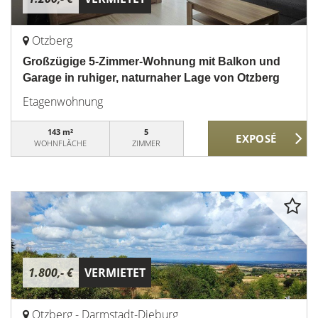
Otzberg
Großzügige 5-Zimmer-Wohnung mit Balkon und
Garage in ruhiger, naturnaher Lage von Otzberg
Etagenwohnung
143 m²
5
WOHNFLÄCHE
ZIMMER
1.800,- €
VERMIETET
Otzberg - Darmstadt-Dieburg