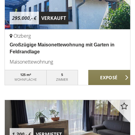
295.000,- €
VERKAUFT
Otzberg
Großzügige Maisonettewohnung mit Garten in
Feldrandlage
Maisonettewohnung
125 m²
5
WOHNFLÄCHE
ZIMMER
1.200,- €
VERMIETET