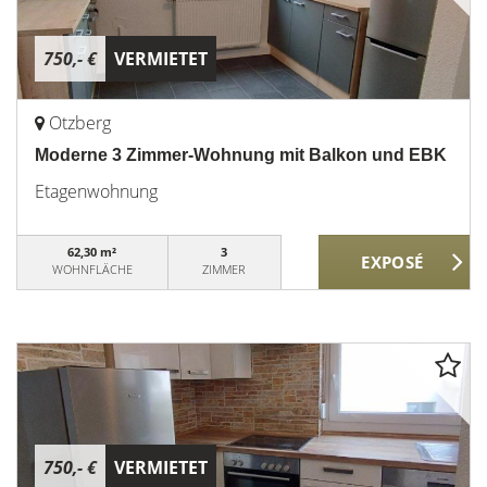
750,- €
VERMIETET
Otzberg
Moderne 3 Zimmer-Wohnung mit Balkon und EBK
Etagenwohnung
62,30 m²
3
WOHNFLÄCHE
ZIMMER
750,- €
VERMIETET