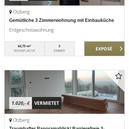
Otzberg
Gemütliche 3 Zimmerwohnung mit Einbauküche
Erdgeschosswohnung
64,75 m²
3
WOHNFLÄCHE
ZIMMER
1.020,- €
VERMIETET
Otzberg
Traumhafter Panoramablick! Barrierefreie 3-