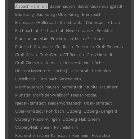
Alsbach-Hähnlein
Babenhausen
Babenhausen/Langstadt
Bad König
Bad König / Ober-Kinzig
Brensbach
Brensbach / Höllerbach
Brombachtal
Darmstadt
Erbach
Fischbachtal
Fischbachtal| Niedernhausen
Frankfurt
Frankfurt am Main
Frankfurt am Main / Seckbach
Fränkisch-Crumbach
Goldbach
Griesheim
Groß-Bieberau
Groß-Gerau
Groß-Gerau/ OT Berkach
Groß-Umstadt
Groß-Zimmern
Heubach
Heusenstamm
Höchst
Höchst/Hassenroth
Höchst| Hassenroth
Lindenfels
Lützelbach
Lützelbach-Seckmauern
Mainhausen/Zellhausen
Michelstadt
Mühltal-Trautheim
Münster
Mörfelden-Walldorf
Nieder-Modau
Nieder-Ramstadt
Niederwörresbach
Ober-Ramstadt
Ober-Ramstadt / Rohrbach
Otzberg
Otzberg / Lengfeld
Otzberg / Nieder-Klingen
Otzberg/ Habitzheim
Otzberg/Habitzheim
Reichelsheim
Reichelsheim/Ober-Kainsbach
Reinheim
Roca Llisa