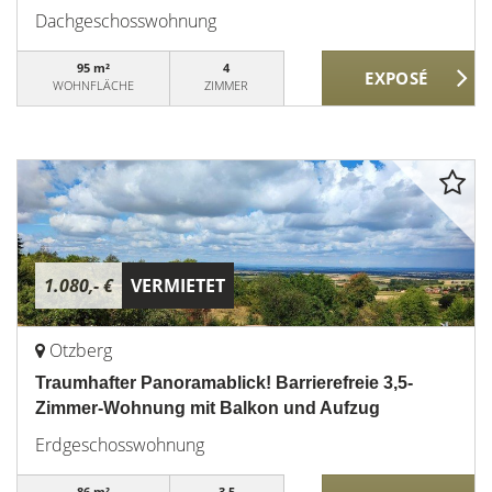
Dachgeschosswohnung
95 m²
4
WOHNFLÄCHE
ZIMMER
1.080,- €
VERMIETET
Otzberg
Traumhafter Panoramablick! Barrierefreie 3,5-
Zimmer-Wohnung mit Balkon und Aufzug
Erdgeschosswohnung
86 m²
3,5