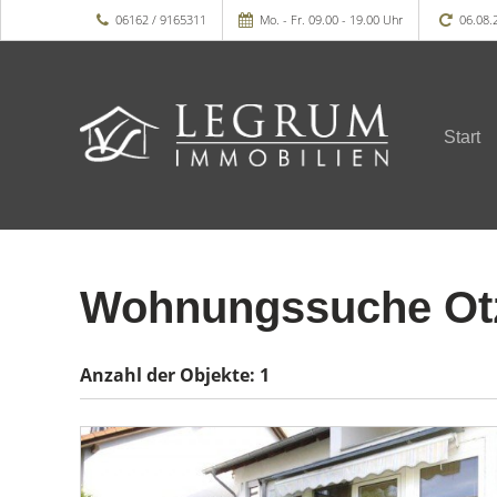
06162 / 9165311
Mo. - Fr. 09.00 - 19.00 Uhr
06.08.
Start
Wohnungssuche Otz
Anzahl der
Objekte:
1