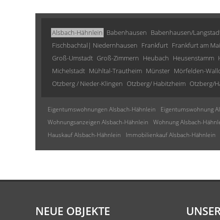
Alsbach-Hähnlein
Babenhausen
Babenhausen/Langstad
Fischbachtal| Niedernhausen
Frankfurt
Frankfurt am Ma
Groß-Umstadt
Groß-Zimmern
Heubach
Heusenstamm
Michelstadt
Mühltal-Trautheim
Münster
Mörfelden-Wall
Otzberg / Nieder-Klingen
Otzberg/ Habitzheim
Otzberg/H
Eigentumswohnungen Alsbach-Hähnlein
Eigentumswohnung Al
Wohnungsanzeigen Alsbach-Hähnlein
Wohnung Alsbach-Hähnl
Hauskauf Alsbach-Hähnlein
Immobilienkauf Alsbach-Hähnlein
NEUE OBJEKTE
UNSER