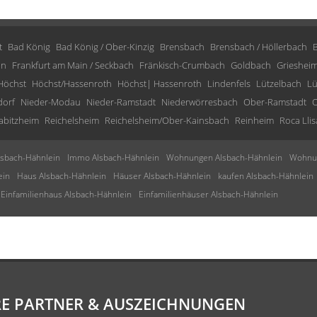
t
Bad König
Bad König / Ober-Kinzig
Brensbach
Brensbach / Höllerbach
in
Frankfurt am Main / Seckbach
Fränkisch-Crumbach
Goldbach
Grieshei
Höchst
Höchst/Hassenroth
Höchst| Hassenroth
Lindenfels
Lützelbach
Lü
dorf
Nieder-Modau
Nieder-Ramstadt
Niederwörresbach
Ober-Ramstadt
O
abitzheim
Reichelsheim
Reichelsheim/Ober-Kainsbach
Reinheim
Roca Llis
sbach-Hähnlein
Immo Alsbach-Hähnlein
Wohnungen Alsbach-Hähnlein
Wohnun
ein
Haus Alsbach-Hähnlein
Häuser Alsbach-Hähnlein
kaufen Alsbach-Hähnlein
Einfamilienhaus Alsbach-Hähnlein
Einfamilienhäuser Alsbach-Hähnlein
E PARTNER & AUSZEICHNUNGEN