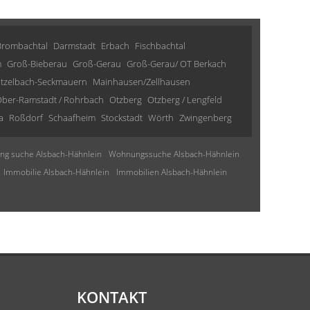
Brombachtal
Darmstadt
Erbach
Fischbachtal
m
Groß-Bieberau
Groß-Gerau
Groß-Gerau/ OT Berkach
tzelbach-Seckmauern
Mainhausen/Zellhausen
ber-Ramstadt / Rohrbach
Otzberg
Otzberg / Lengfeld
a
Roßdorf
Schaafheim
Stockstadt
Wörth
Zwingenberg
g suche Alsbach-Hähnlein
Wohnungssuche Alsbach-Hähnlein
Immobilie Alsbach-Hähnlein
Immobilien Alsbach-Hähnlein
KONTAKT