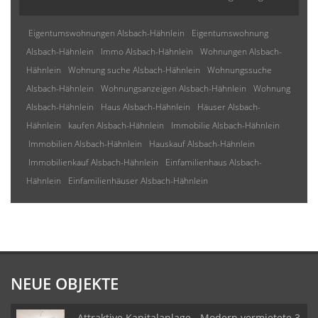
Eigentumswohnungen Alsbach-Hähnlein
Eigentumswohnung
Alsbach-Hähnlein
Immo Alsbach-Hähnlein
Wohnungen Alsbach-
Hähnlein
Wohnung suche Alsbach-Hähnlein
Wohnungssuche
Alsbach-Hähnlein
Wohnungsanzeigen Alsbach-Hähnlein
Wohnung
Alsbach-Hähnlein
Haus Alsbach-Hähnlein
Häuser Alsbach-
Hähnlein
kaufen Alsbach-Hähnlein
Immobilie Alsbach-Hähnlein
Immobilien Alsbach-Hähnlein
Hauskauf Alsbach-Hähnlein
Immobilienkauf Alsbach-Hähnlein
Einfamilienhaus Alsbach-
Hähnlein
Einfamilienhäuser Alsbach-Hähnlein
NEUE OBJEKTE
Attraktive Kapitalanlage - Modern vermietete 3-