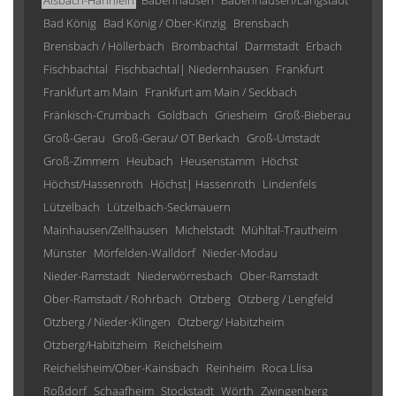
Alsbach-Hähnlein
Babenhausen
Babenhausen/Langstadt
Bad König
Bad König / Ober-Kinzig
Brensbach
Brensbach / Höllerbach
Brombachtal
Darmstadt
Erbach
Fischbachtal
Fischbachtal| Niedernhausen
Frankfurt
Frankfurt am Main
Frankfurt am Main / Seckbach
Fränkisch-Crumbach
Goldbach
Griesheim
Groß-Bieberau
Groß-Gerau
Groß-Gerau/ OT Berkach
Groß-Umstadt
Groß-Zimmern
Heubach
Heusenstamm
Höchst
Höchst/Hassenroth
Höchst| Hassenroth
Lindenfels
Lützelbach
Lützelbach-Seckmauern
Mainhausen/Zellhausen
Michelstadt
Mühltal-Trautheim
Münster
Mörfelden-Walldorf
Nieder-Modau
Nieder-Ramstadt
Niederwörresbach
Ober-Ramstadt
Ober-Ramstadt / Rohrbach
Otzberg
Otzberg / Lengfeld
Otzberg / Nieder-Klingen
Otzberg/ Habitzheim
Otzberg/Habitzheim
Reichelsheim
Reichelsheim/Ober-Kainsbach
Reinheim
Roca Llisa
Roßdorf
Schaafheim
Stockstadt
Wörth
Zwingenberg