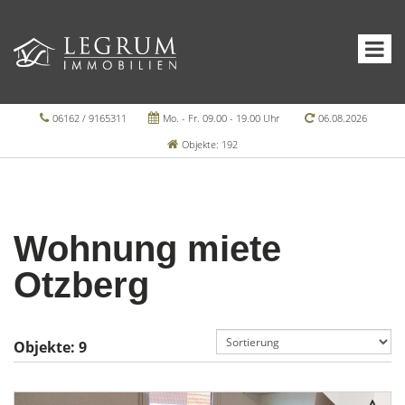
06162 / 9165311
Mo. - Fr. 09.00 - 19.00 Uhr
06.08.2026
Objekte: 192
Wohnung miete
Otzberg
Objekte:
9