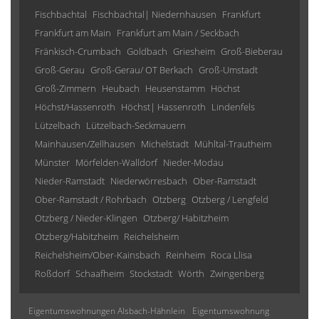
Fischbachtal
Fischbachtal| Niedernhausen
Frankfurt
Frankfurt am Main
Frankfurt am Main / Seckbach
Fränkisch-Crumbach
Goldbach
Griesheim
Groß-Bieberau
Groß-Gerau
Groß-Gerau/ OT Berkach
Groß-Umstadt
Groß-Zimmern
Heubach
Heusenstamm
Höchst
Höchst/Hassenroth
Höchst| Hassenroth
Lindenfels
Lützelbach
Lützelbach-Seckmauern
Mainhausen/Zellhausen
Michelstadt
Mühltal-Trautheim
Münster
Mörfelden-Walldorf
Nieder-Modau
Nieder-Ramstadt
Niederwörresbach
Ober-Ramstadt
Ober-Ramstadt / Rohrbach
Otzberg
Otzberg / Lengfeld
Otzberg / Nieder-Klingen
Otzberg/ Habitzheim
Otzberg/Habitzheim
Reichelsheim
Reichelsheim/Ober-Kainsbach
Reinheim
Roca Llisa
Roßdorf
Schaafheim
Stockstadt
Wörth
Zwingenberg
Eigentumswohnungen Alsbach-Hähnlein
Eigentumswohnung