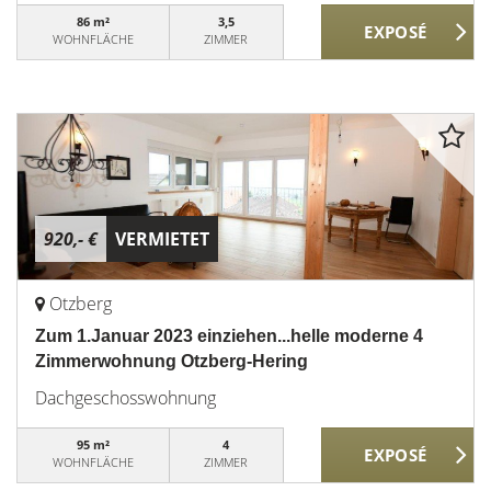
86 m²
3,5
WOHNFLÄCHE
ZIMMER
920,- €
VERMIETET
Otzberg
Zum 1.Januar 2023 einziehen...helle moderne 4
Zimmerwohnung Otzberg-Hering
Dachgeschosswohnung
95 m²
4
WOHNFLÄCHE
ZIMMER