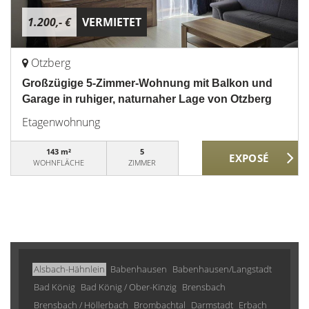
1.200,- €
VERMIETET
Otzberg
Großzügige 5-Zimmer-Wohnung mit Balkon und
Garage in ruhiger, naturnaher Lage von Otzberg
Etagenwohnung
143 m²
5
WOHNFLÄCHE
ZIMMER
Alsbach-Hähnlein
Babenhausen
Babenhausen/Langstadt
Bad König
Bad König / Ober-Kinzig
Brensbach
Brensbach / Höllerbach
Brombachtal
Darmstadt
Erbach