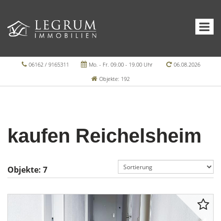
06162 / 9165311
Mo. - Fr. 09.00 - 19.00 Uhr
06.08.2026
Objekte: 192
kaufen Reichelsheim
Objekte:
7