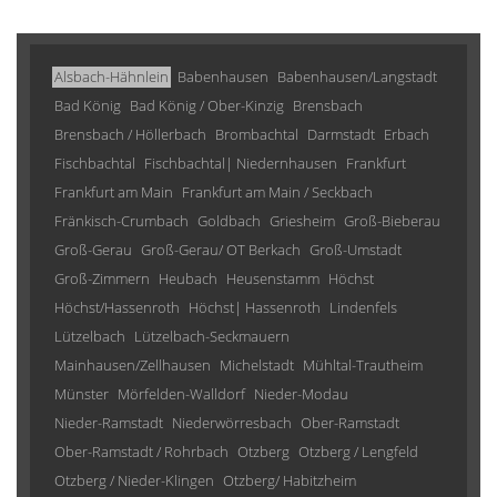
Alsbach-Hähnlein
Babenhausen
Babenhausen/Langstadt
Bad König
Bad König / Ober-Kinzig
Brensbach
Brensbach / Höllerbach
Brombachtal
Darmstadt
Erbach
Fischbachtal
Fischbachtal| Niedernhausen
Frankfurt
Frankfurt am Main
Frankfurt am Main / Seckbach
Fränkisch-Crumbach
Goldbach
Griesheim
Groß-Bieberau
Groß-Gerau
Groß-Gerau/ OT Berkach
Groß-Umstadt
Groß-Zimmern
Heubach
Heusenstamm
Höchst
Höchst/Hassenroth
Höchst| Hassenroth
Lindenfels
Lützelbach
Lützelbach-Seckmauern
Mainhausen/Zellhausen
Michelstadt
Mühltal-Trautheim
Münster
Mörfelden-Walldorf
Nieder-Modau
Nieder-Ramstadt
Niederwörresbach
Ober-Ramstadt
Ober-Ramstadt / Rohrbach
Otzberg
Otzberg / Lengfeld
Otzberg / Nieder-Klingen
Otzberg/ Habitzheim