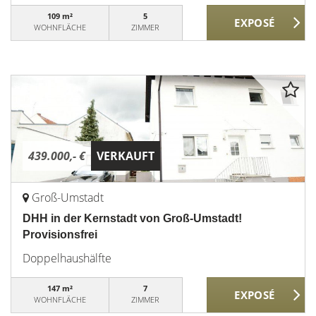
109 m²
5
WOHNFLÄCHE
ZIMMER
439.000,- €
VERKAUFT
Groß-Umstadt
DHH in der Kernstadt von Groß-Umstadt!
Provisionsfrei
Doppelhaushälfte
147 m²
7
WOHNFLÄCHE
ZIMMER