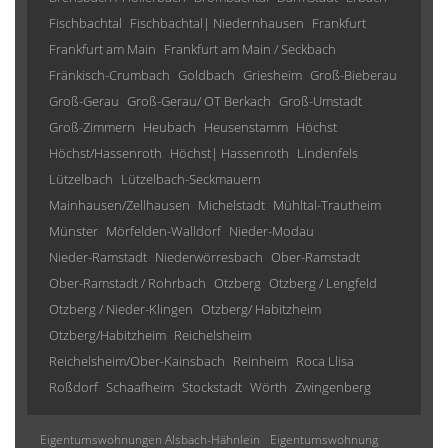
Fischbachtal
Fischbachtal| Niedernhausen
Frankfurt
Frankfurt am Main
Frankfurt am Main / Seckbach
Fränkisch-Crumbach
Goldbach
Griesheim
Groß-Bieberau
Groß-Gerau
Groß-Gerau/ OT Berkach
Groß-Umstadt
Groß-Zimmern
Heubach
Heusenstamm
Höchst
Höchst/Hassenroth
Höchst| Hassenroth
Lindenfels
Lützelbach
Lützelbach-Seckmauern
Mainhausen/Zellhausen
Michelstadt
Mühltal-Trautheim
Münster
Mörfelden-Walldorf
Nieder-Modau
Nieder-Ramstadt
Niederwörresbach
Ober-Ramstadt
Ober-Ramstadt / Rohrbach
Otzberg
Otzberg / Lengfeld
Otzberg / Nieder-Klingen
Otzberg/ Habitzheim
Otzberg/Habitzheim
Reichelsheim
Reichelsheim/Ober-Kainsbach
Reinheim
Roca Llisa
Roßdorf
Schaafheim
Stockstadt
Wörth
Zwingenberg
Eigentumswohnungen Alsbach-Hähnlein
Eigentumswohnung