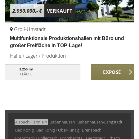
2.950.000,- €
VERKAUFT
Groß-Umstadt
Multifunktionale Produktionshallen mit Büro und
großer Freifläche in TOP-Lage!
Halle / Lager / Produktion
3.255 m²
FLÄCHE
Alsbach-Hähnlein
Babenhausen
Babenhausen/Langstadt
Bad König
Bad König / Ober-Kinzig
Brensbach
Brensbach / Höllerbach
Brombachtal
Darmstadt
Erbach