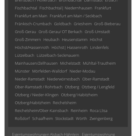
Brensbach / Höllerbach
Brombachtal
Darmstadt
Erbach
Fischbachtal
Fischbachtal| Niedernhausen
Frankfurt
Frankfurt am Main
Frankfurt am Main / Seckbach
Fränkisch-Crumbach
Goldbach
Griesheim
Groß-Bieberau
Groß-Gerau
Groß-Gerau/ OT Berkach
Groß-Umstadt
Groß-Zimmern
Heubach
Heusenstamm
Höchst
Höchst/Hassenroth
Höchst| Hassenroth
Lindenfels
Lützelbach
Lützelbach-Seckmauern
Mainhausen/Zellhausen
Michelstadt
Mühltal-Trautheim
Münster
Mörfelden-Walldorf
Nieder-Modau
Nieder-Ramstadt
Niederwörresbach
Ober-Ramstadt
Ober-Ramstadt / Rohrbach
Otzberg
Otzberg / Lengfeld
Otzberg / Nieder-Klingen
Otzberg/ Habitzheim
Otzberg/Habitzheim
Reichelsheim
Reichelsheim/Ober-Kainsbach
Reinheim
Roca Llisa
Roßdorf
Schaafheim
Stockstadt
Wörth
Zwingenberg
Eigentumswohnungen Alsbach-Hähnlein
Eigentumswohnung