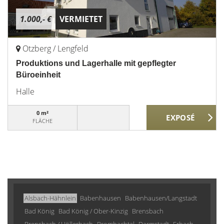
1.000,- €
VERMIETET
Otzberg / Lengfeld
Produktions und Lagerhalle mit gepflegter
Büroeinheit
Halle
0 m²
FLÄCHE
Alsbach-Hähnlein
Babenhausen
Babenhausen/Langstadt
Bad König
Bad König / Ober-Kinzig
Brensbach