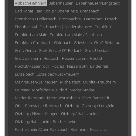
Alsbach-Hähnlein
Babenhausen
Babenhausen/Langstadt
Bad König
Bad König / Ober-Kinzig
Brensbach
Brensbach / Höllerbach
Brombachtal
Darmstadt
Erbach
Fischbachtal
Fischbachtal| Niedernhausen
Frankfurt
Frankfurt am Main
Frankfurt am Main / Seckbach
Fränkisch-Crumbach
Goldbach
Griesheim
Groß-Bieberau
Groß-Gerau
Groß-Gerau/ OT Berkach
Groß-Umstadt
Groß-Zimmern
Heubach
Heusenstamm
Höchst
Höchst/Hassenroth
Höchst| Hassenroth
Lindenfels
Lützelbach
Lützelbach-Seckmauern
Mainhausen/Zellhausen
Michelstadt
Mühltal-Trautheim
Münster
Mörfelden-Walldorf
Nieder-Modau
Nieder-Ramstadt
Niederwörresbach
Ober-Ramstadt
Ober-Ramstadt / Rohrbach
Otzberg
Otzberg / Lengfeld
Otzberg / Nieder-Klingen
Otzberg/ Habitzheim
Otzberg/Habitzheim
Reichelsheim
Reichelsheim/Ober-Kainsbach
Reinheim
Roca Llisa