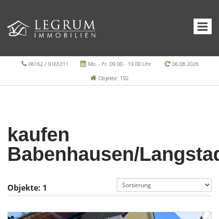
06162 / 9165311
Mo. - Fr. 09.00 - 19.00 Uhr
06.08.2026
Objekte: 192
kaufen
Babenhausen/Langsta
Objekte:
1