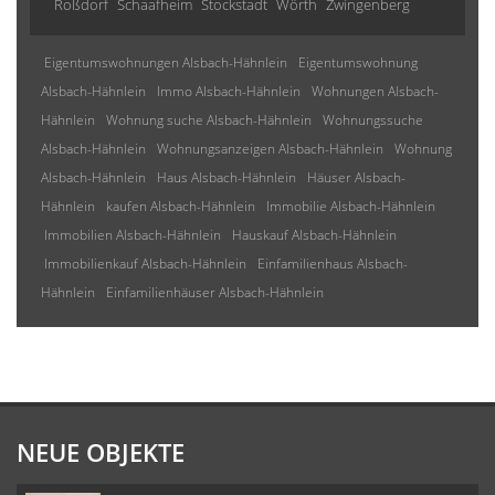
Roßdorf
Schaafheim
Stockstadt
Wörth
Zwingenberg
Eigentumswohnungen Alsbach-Hähnlein
Eigentumswohnung
Alsbach-Hähnlein
Immo Alsbach-Hähnlein
Wohnungen Alsbach-
Hähnlein
Wohnung suche Alsbach-Hähnlein
Wohnungssuche
Alsbach-Hähnlein
Wohnungsanzeigen Alsbach-Hähnlein
Wohnung
Alsbach-Hähnlein
Haus Alsbach-Hähnlein
Häuser Alsbach-
Hähnlein
kaufen Alsbach-Hähnlein
Immobilie Alsbach-Hähnlein
Immobilien Alsbach-Hähnlein
Hauskauf Alsbach-Hähnlein
Immobilienkauf Alsbach-Hähnlein
Einfamilienhaus Alsbach-
Hähnlein
Einfamilienhäuser Alsbach-Hähnlein
NEUE OBJEKTE