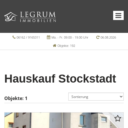
06162 / 9165311
Mo. - Fr. 09.00 - 19.00 Uhr
06.08.2026
Objekte: 192
Hauskauf Stockstadt
Objekte:
1