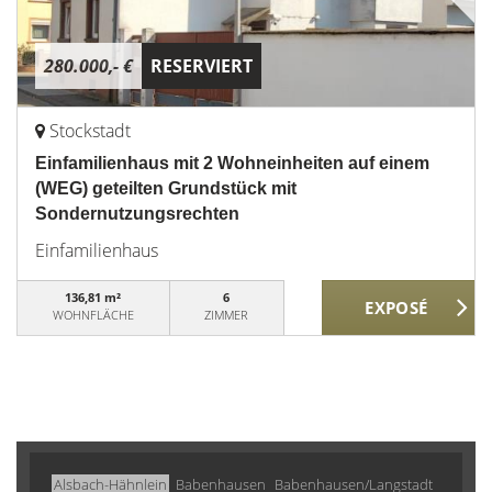
280.000,- €
RESERVIERT
Stockstadt
Einfamilienhaus mit 2 Wohneinheiten auf einem
(WEG) geteilten Grundstück mit
Sondernutzungsrechten
Einfamilienhaus
136,81 m²
6
WOHNFLÄCHE
ZIMMER
Alsbach-Hähnlein
Babenhausen
Babenhausen/Langstadt