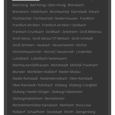
Bad König
Bad König / Ober-Kinzig
Brensbach
Brensbach / Höllerbach
Brombachtal
Darmstadt
Erbach
Fischbachtal
Fischbachtal| Niedernhausen
Frankfurt
Frankfurt am Main
Frankfurt am Main / Seckbach
Fränkisch-Crumbach
Goldbach
Griesheim
Groß-Bieberau
Groß-Gerau
Groß-Gerau/ OT Berkach
Groß-Umstadt
Groß-Zimmern
Heubach
Heusenstamm
Höchst
Höchst/Hassenroth
Höchst| Hassenroth
Lindenfels
Lützelbach
Lützelbach-Seckmauern
Mainhausen/Zellhausen
Michelstadt
Mühltal-Trautheim
Münster
Mörfelden-Walldorf
Nieder-Modau
Nieder-Ramstadt
Niederwörresbach
Ober-Ramstadt
Ober-Ramstadt / Rohrbach
Otzberg
Otzberg / Lengfeld
Otzberg / Nieder-Klingen
Otzberg/ Habitzheim
Otzberg/Habitzheim
Reichelsheim
Reichelsheim/Ober-Kainsbach
Reinheim
Roca Llisa
Roßdorf
Schaafheim
Stockstadt
Wörth
Zwingenberg