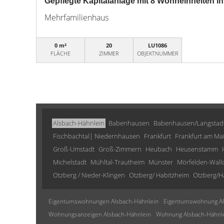
Gepflegte Kapitalanlage mit 8 Wohneinheiten in
Mehrfamilienhaus
0 m²
20
LU1086
FLÄCHE
ZIMMER
OBJEKTNUMMER
Alsbach-Hähnlein
Babenhausen
Babenhausen/Langstad
Fischbachtal| Niedernhausen
Frankfurt
Frankfurt am Ma
Groß-Umstadt
Groß-Zimmern
Heubach
Heusenstamm
Michelstadt
Mühltal-Trautheim
Münster
Mörfelden-Wall
Otzberg / Nieder-Klingen
Otzberg/ Habitzheim
Otzberg/H
Eigentumswohnungen Alsbach-Hähnlein
Eigentumswohnung Al
Wohnungsanzeigen Alsbach-Hähnlein
Wohnung Alsbach-Hähnl