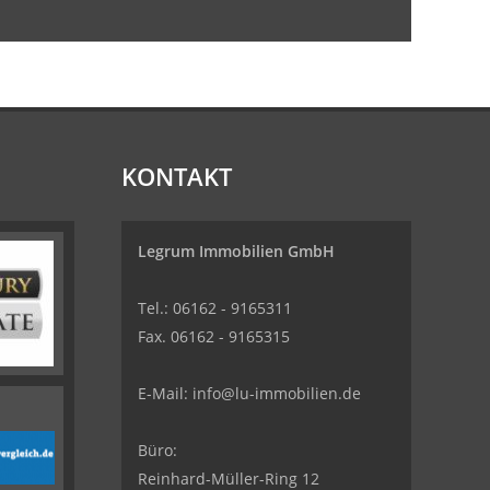
KONTAKT
Legrum Immobilien GmbH
Tel.: 06162 - 9165311
Fax. 06162 - 9165315
E-Mail:
info@lu-immobilien.de
Büro:
Reinhard-Müller-Ring 12