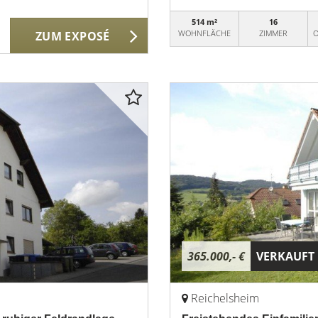
514 m²
16
WOHNFLÄCHE
ZIMMER
O
ZUM EXPOSÉ
365.000,- €
VERKAUFT
Reichelsheim