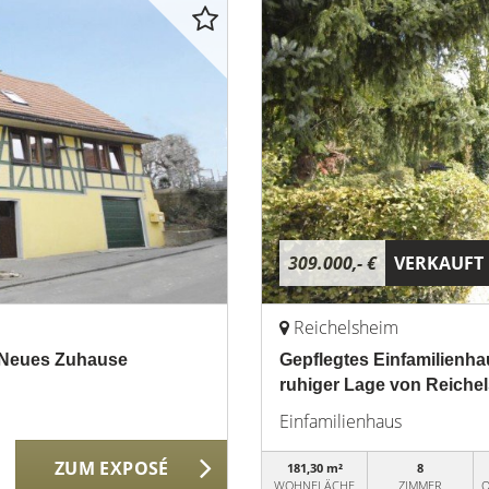
309.000,- €
VERKAUFT
Reichelsheim
r Neues Zuhause
Gepflegtes Einfamilienha
ruhiger Lage von Reiche
Einfamilienhaus
ZUM EXPOSÉ
181,30 m²
8
WOHNFLÄCHE
ZIMMER
O