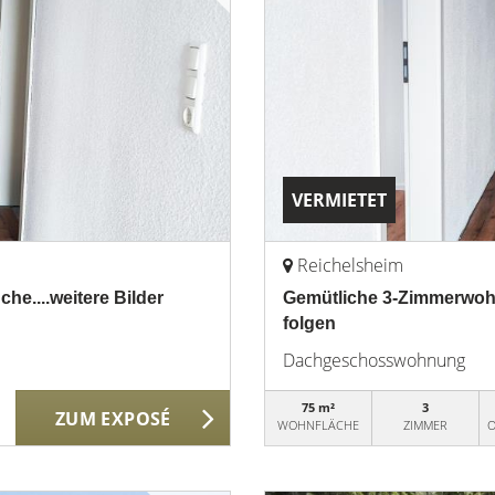
VERMIETET
Reichelsheim
e....weitere Bilder
Gemütliche 3-Zimmerwohn
folgen
Dachgeschosswohnung
75 m²
3
ZUM EXPOSÉ
WOHNFLÄCHE
ZIMMER
O