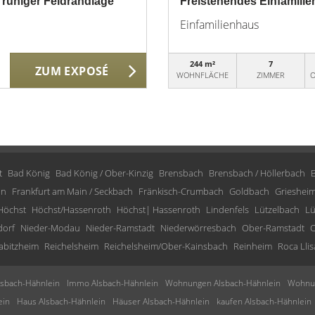
 ruhiger Feldrandlage
Freistehendes Einfamilie
Einfamilienhaus
244 m²
7
ZUM EXPOSÉ
WOHNFLÄCHE
ZIMMER
O
t
Bad König
Bad König / Ober-Kinzig
Brensbach
Brensbach / Höllerbach
in
Frankfurt am Main / Seckbach
Fränkisch-Crumbach
Goldbach
Grieshei
Höchst
Höchst/Hassenroth
Höchst| Hassenroth
Lindenfels
Lützelbach
Lü
dorf
Nieder-Modau
Nieder-Ramstadt
Niederwörresbach
Ober-Ramstadt
O
abitzheim
Reichelsheim
Reichelsheim/Ober-Kainsbach
Reinheim
Roca Llis
sbach-Hähnlein
Immo Alsbach-Hähnlein
Wohnungen Alsbach-Hähnlein
Wohnun
ein
Haus Alsbach-Hähnlein
Häuser Alsbach-Hähnlein
kaufen Alsbach-Hähnlein