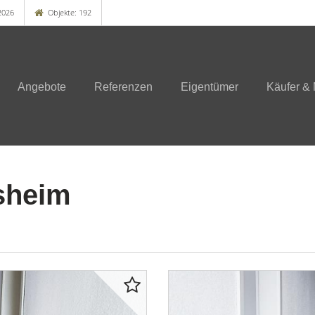
2026
Objekte: 192
Angebote
Referenzen
Eigentümer
Käufer & 
sheim