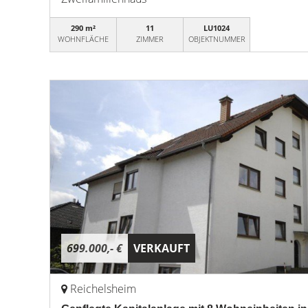
290 m²
11
LU1024
WOHNFLÄCHE
ZIMMER
OBJEKTNUMMER
699.000,- €
VERKAUFT
Reichelsheim