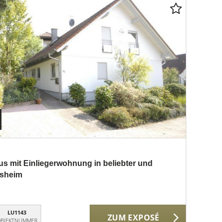
us mit Einliegerwohnung in beliebter und
lsheim
LU1143
ZUM EXPOSÉ
BJEKTNUMMER