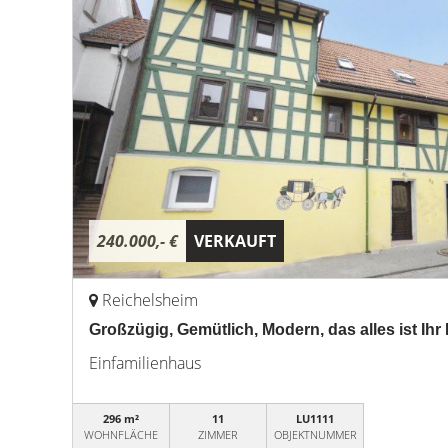
240.000,- €
VERKAUFT
Reichelsheim
Großzügig, Gemütlich, Modern, das alles ist Ih
Einfamilienhaus
296 m²
11
LU1111
WOHNFLÄCHE
ZIMMER
OBJEKTNUMMER