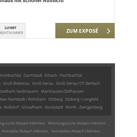
nhaus mit schöner Aussicht
LU1097
ZUM EXPOSÉ
BJEKTNUMMER
Brombachtal
Darmstadt
Erbach
Fischbachtal
m
Groß-Bieberau
Groß-Gerau
Groß-Gerau/ OT Berkach
tzelbach-Seckmauern
Mainhausen/Zellhausen
ber-Ramstadt / Rohrbach
Otzberg
Otzberg / Lengfeld
a
Roßdorf
Schaafheim
Stockstadt
Wörth
Zwingenberg
g suche Alsbach-Hähnlein
Wohnungssuche Alsbach-Hähnlein
Immobilie Alsbach-Hähnlein
Immobilien Alsbach-Hähnlein