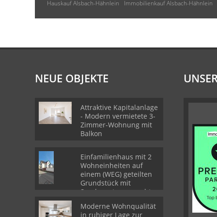
Hauskauf Alsbach-Hähnlein
Immobilienkauf Alsbach-Hähnlein
NEUE OBJEKTE
UNSER
Attraktive Kapitalanlage
- Modern vermietete 3-
Zimmer-Wohnung mit
Balkon
Einfamilienhaus mit 2
Wohneinheiten auf
einem (WEG) geteilten
Grundstück mit
Sondernutzungsrechten
Moderne Wohnqualität
in ruhiger Lage zur