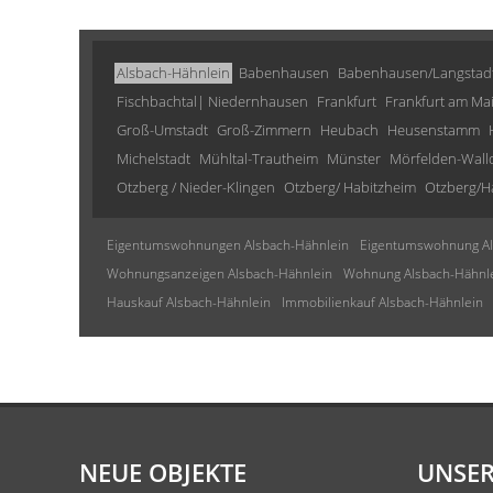
Alsbach-Hähnlein
Babenhausen
Babenhausen/Langstad
Fischbachtal| Niedernhausen
Frankfurt
Frankfurt am Ma
Groß-Umstadt
Groß-Zimmern
Heubach
Heusenstamm
Michelstadt
Mühltal-Trautheim
Münster
Mörfelden-Wall
Otzberg / Nieder-Klingen
Otzberg/ Habitzheim
Otzberg/H
Eigentumswohnungen Alsbach-Hähnlein
Eigentumswohnung Al
Wohnungsanzeigen Alsbach-Hähnlein
Wohnung Alsbach-Hähnl
Hauskauf Alsbach-Hähnlein
Immobilienkauf Alsbach-Hähnlein
NEUE OBJEKTE
UNSER