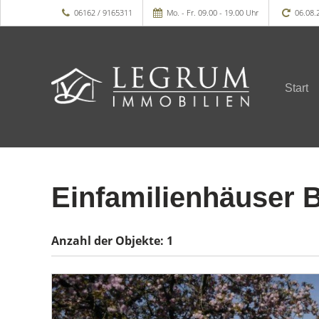
06162 / 9165311
Mo. - Fr. 09.00 - 19.00 Uhr
06.08.
Start
Einfamilienhäuser B
Anzahl der
Objekte:
1