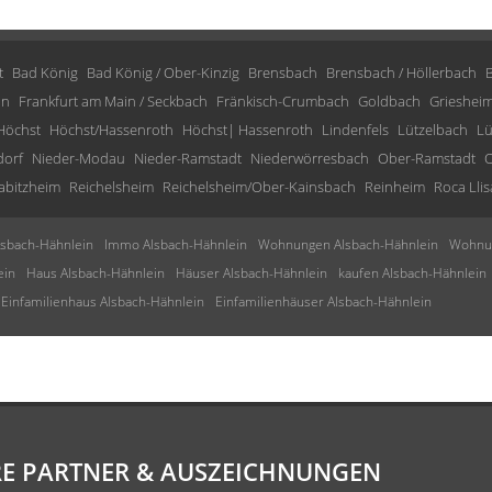
t
Bad König
Bad König / Ober-Kinzig
Brensbach
Brensbach / Höllerbach
in
Frankfurt am Main / Seckbach
Fränkisch-Crumbach
Goldbach
Grieshei
Höchst
Höchst/Hassenroth
Höchst| Hassenroth
Lindenfels
Lützelbach
Lü
dorf
Nieder-Modau
Nieder-Ramstadt
Niederwörresbach
Ober-Ramstadt
O
abitzheim
Reichelsheim
Reichelsheim/Ober-Kainsbach
Reinheim
Roca Llis
sbach-Hähnlein
Immo Alsbach-Hähnlein
Wohnungen Alsbach-Hähnlein
Wohnun
ein
Haus Alsbach-Hähnlein
Häuser Alsbach-Hähnlein
kaufen Alsbach-Hähnlein
Einfamilienhaus Alsbach-Hähnlein
Einfamilienhäuser Alsbach-Hähnlein
E PARTNER & AUSZEICHNUNGEN