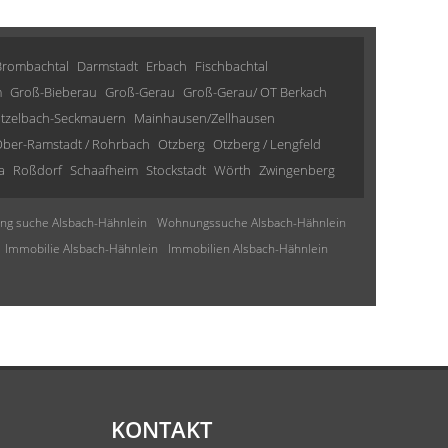
Brombachtal
Darmstadt
Erbach
Fischbachtal
m
Groß-Bieberau
Groß-Gerau
Groß-Gerau/ OT Berkach
tzelbach-Seckmauern
Mainhausen/Zellhausen
ber-Ramstadt / Rohrbach
Otzberg
Otzberg / Lengfeld
a
Roßdorf
Schaafheim
Stockstadt
Wörth
Zwingenberg
g suche Alsbach-Hähnlein
Wohnungssuche Alsbach-Hähnlein
Immobilie Alsbach-Hähnlein
Immobilien Alsbach-Hähnlein
KONTAKT