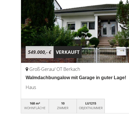
549.000,- €
VERKAUFT
Groß-Gerau/ OT Berkach
Walmdachbungalow mit Garage in guter Lage!
Haus
168 m²
10
LU1215
WOHNFLÄCHE
ZIMMER
OBJEKTNUMMER