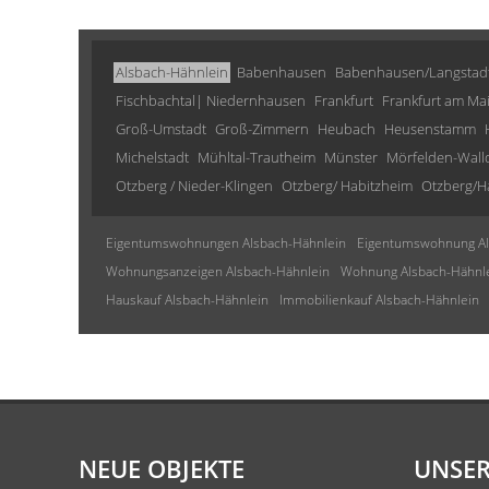
Alsbach-Hähnlein
Babenhausen
Babenhausen/Langstad
Fischbachtal| Niedernhausen
Frankfurt
Frankfurt am Ma
Groß-Umstadt
Groß-Zimmern
Heubach
Heusenstamm
Michelstadt
Mühltal-Trautheim
Münster
Mörfelden-Wall
Otzberg / Nieder-Klingen
Otzberg/ Habitzheim
Otzberg/H
Eigentumswohnungen Alsbach-Hähnlein
Eigentumswohnung Al
Wohnungsanzeigen Alsbach-Hähnlein
Wohnung Alsbach-Hähnl
Hauskauf Alsbach-Hähnlein
Immobilienkauf Alsbach-Hähnlein
NEUE OBJEKTE
UNSER