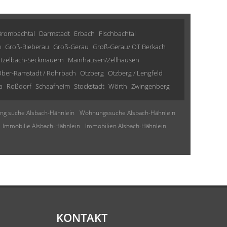
Brombachtal
Darmstadt
Erbach
Fischbachtal
m
Groß-Bieberau
Groß-Gerau
Groß-Gerau/ OT Berkach
tzelbach-Seckmauern
Mainhausen/Zellhausen
ber-Ramstadt / Rohrbach
Otzberg
Otzberg / Lengfeld
a
Roßdorf
Schaafheim
Stockstadt
Wörth
Zwingenberg
g suche Alsbach-Hähnlein
Wohnungssuche Alsbach-Hähnlein
Immobilie Alsbach-Hähnlein
Immobilien Alsbach-Hähnlein
KONTAKT