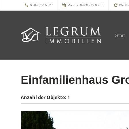
06162 / 9165311
Mo. - Fr. 09.00 - 19.00 Uhr
06.08.
Start
Einfamilienhaus Gr
Anzahl der
Objekte:
1