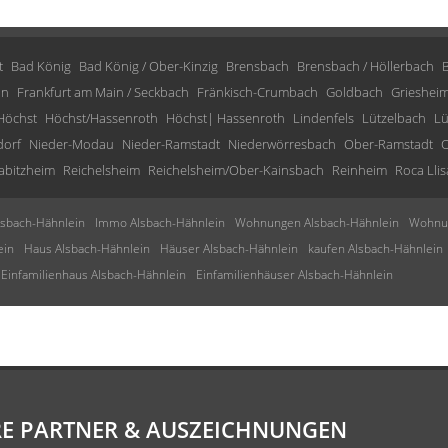
t
Bad König
Bad König / Ober-Kinzig
Brensbach
Brensbach / Höllerbach
in
Frankfurt am Main / Seckbach
Fränkisch-Crumbach
Goldbach
Grieshei
Höchst
Höchst/Hassenroth
Höchst| Hassenroth
Lindenfels
Lützelbach
Lü
dorf
Nieder-Modau
Nieder-Ramstadt
Niederwörresbach
Ober-Ramstadt
O
abitzheim
Reichelsheim
Reichelsheim/Ober-Kainsbach
Reinheim
Roca Llis
sbach-Hähnlein
Immo Alsbach-Hähnlein
Wohnungen Alsbach-Hähnlein
Wohnun
ein
Haus Alsbach-Hähnlein
Häuser Alsbach-Hähnlein
kaufen Alsbach-Hähnlein
Einfamilienhaus Alsbach-Hähnlein
Einfamilienhäuser Alsbach-Hähnlein
E PARTNER & AUSZEICHNUNGEN