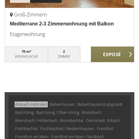
Groß-Zimmern
Mediterrane 2-3 Zimmerwohnung mit Balkon
Etagenwohnung
70 m²
2
WOHNFLÄCHE
ZIMMER
Alsbach-Hähnlein
Babenhausen
Babenhausen/Langstadt
Bad König
Bad König / Ober-Kinzig
Brensbach
Brensbach / Höllerbach
Brombachtal
Darmstadt
Erbach
Fischbachtal
Fischbachtal| Niedernhausen
Frankfurt
Frankfurt am Main
Frankfurt am Main / Seckbach