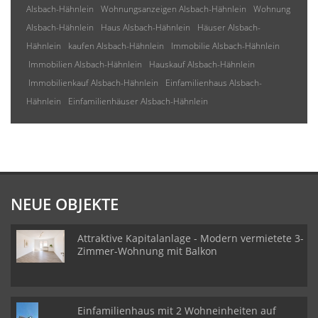
Alsbach-Hähnlein
Wohnungsanzeigen Alsbach-Hähnlein
Wohnung
Alsbach-Hähnlein
Haus Alsbach-Hähnlein
Häuser Alsbach-
Hähnlein
kaufen Alsbach-Hähnlein
Immobilie Alsbach-Hähnlein
Immobilien Alsbach-Hähnlein
Hauskauf Alsbach-Hähnlein
Immobilienkauf Alsbach-Hähnlein
Einfamilienhaus Alsbach-
Hähnlein
Einfamilienhäuser Alsbach-Hähnlein
NEUE OBJEKTE
Attraktive Kapitalanlage - Modern vermietete 3-
Zimmer-Wohnung mit Balkon
Einfamilienhaus mit 2 Wohneinheiten auf