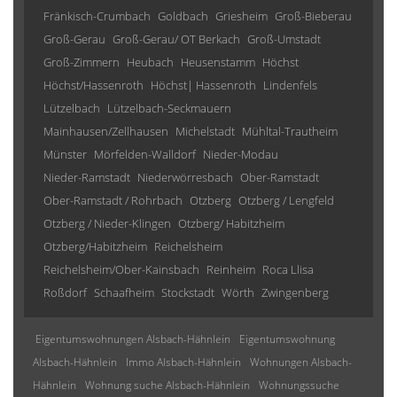
Fränkisch-Crumbach
Goldbach
Griesheim
Groß-Bieberau
Groß-Gerau
Groß-Gerau/ OT Berkach
Groß-Umstadt
Groß-Zimmern
Heubach
Heusenstamm
Höchst
Höchst/Hassenroth
Höchst| Hassenroth
Lindenfels
Lützelbach
Lützelbach-Seckmauern
Mainhausen/Zellhausen
Michelstadt
Mühltal-Trautheim
Münster
Mörfelden-Walldorf
Nieder-Modau
Nieder-Ramstadt
Niederwörresbach
Ober-Ramstadt
Ober-Ramstadt / Rohrbach
Otzberg
Otzberg / Lengfeld
Otzberg / Nieder-Klingen
Otzberg/ Habitzheim
Otzberg/Habitzheim
Reichelsheim
Reichelsheim/Ober-Kainsbach
Reinheim
Roca Llisa
Roßdorf
Schaafheim
Stockstadt
Wörth
Zwingenberg
Eigentumswohnungen Alsbach-Hähnlein
Eigentumswohnung
Alsbach-Hähnlein
Immo Alsbach-Hähnlein
Wohnungen Alsbach-
Hähnlein
Wohnung suche Alsbach-Hähnlein
Wohnungssuche