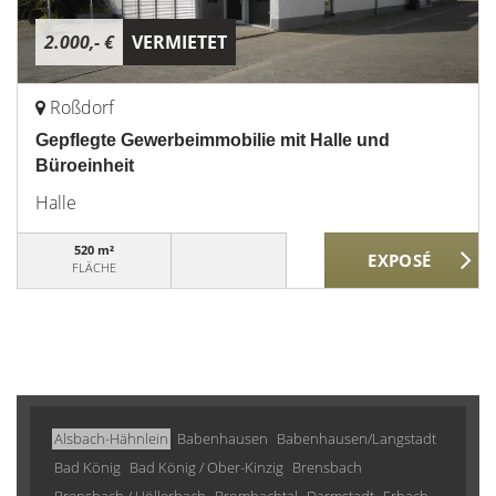
2.000,- €
VERMIETET
Roßdorf
Gepflegte Gewerbeimmobilie mit Halle und
Büroeinheit
Halle
520 m²
FLÄCHE
Alsbach-Hähnlein
Babenhausen
Babenhausen/Langstadt
Bad König
Bad König / Ober-Kinzig
Brensbach