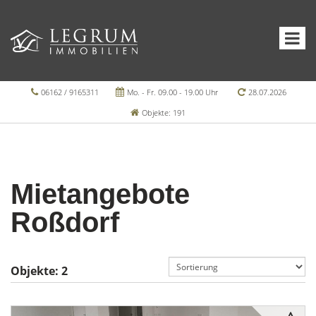
06162 / 9165311
Mo. - Fr. 09.00 - 19.00 Uhr
28.07.2026
Objekte: 191
Mietangebote
Roßdorf
Objekte:
2